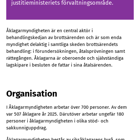
justitieministeriets förvaltningsområde.
Åklagarmyndigheten är en central aktör i
behandlingskedjan av brottsärenden och är som enda
myndighet delaktig i samtliga skeden brottsärendets
behandling: i förundersökningen, åtalsprövningen samt
rättegången. Åklagarna är oberoende och självständiga
lagskipare i besluten de fattar i sina åtalsärenden.
Organisation
I Åklagarmyndigheten arbetar över 700 personer. Av dem
var 507 åklagare år 2025. Därutöver arbetar ungefär 180
personer i åklagarmyndigheten i olika stöd- och
sakkunniguppdrag.
Åklagarmyndigheten består av riksåklagarens byrå, som