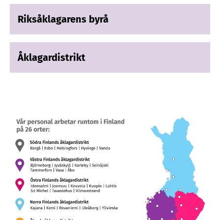
Riksåklagarens byrå
Åklagardistrikt