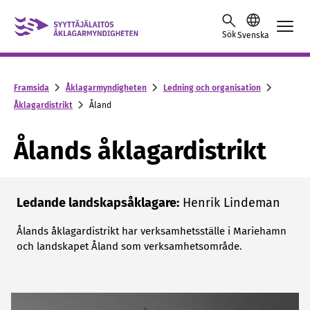
Hoppa till innehållet
Sök
Svenska
Framsida
Åklagarmyndigheten
Ledning och organisation
Åklagardistrikt
Åland
Ålands åklagardistrikt
Ledande landskapsåklagare:
Henrik Lindeman
Ålands åklagardistrikt har verksamhetsställe i Mariehamn
och landskapet Åland som verksamhetsområde.