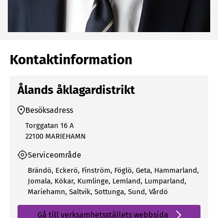
Kontaktinformation
Ålands åklagardistrikt
Besöksadress
Torggatan 16 A
22100 MARIEHAMN
Serviceområde
Brändö
,
Eckerö
,
Finström
,
Föglö
,
Geta
,
Hammarland
,
Jomala
,
Kökar
,
Kumlinge
,
Lemland
,
Lumparland
,
Mariehamn
,
Saltvik
,
Sottunga
,
Sund
,
Vårdö
Gå till verksamhetsställets webbsida