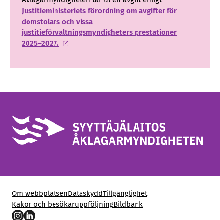
Åklagarmyndigheten tar ut en avgift enligt
Justitieministeriets förordning om avgifter för
domstolars och vissa
justitieförvaltningsmyndigheters prestationer
2025–2027.
Om webbplatsen
Dataskydd
Tillgänglighet
Kakor och besökaruppföljning
Bildbank