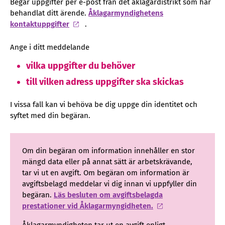
Begär uppgifter per e-post från det åklagardistrikt som har
behandlat ditt ärende.
Åklagarmyndighetens
kontaktuppgifter
.
Ange i ditt meddelande
vilka uppgifter du behöver
till vilken adress uppgifter ska skickas
I vissa fall kan vi behöva be dig uppge din identitet och
syftet med din begäran.
Om din begäran om information innehåller en stor
mängd data eller på annat sätt är arbetskrävande,
tar vi ut en avgift. Om begäran om information är
avgiftsbelagd meddelar vi dig innan vi uppfyller din
begäran.
Läs besluten om avgiftsbelagda
prestationer vid Åklagarmyngidheten.