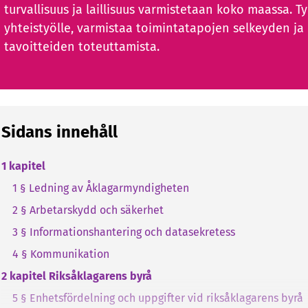
turvallisuus ja laillisuus varmistetaan koko maassa. T
yhteistyölle, varmistaa toimintatapojen selkeyden ja 
tavoitteiden toteuttamista.
Sidans innehåll
1 kapitel
1 § Ledning av Åklagarmyndigheten
2 § Arbetarskydd och säkerhet
3 § Informationshantering och datasekretess
4 § Kommunikation
2 kapitel Riksåklagarens byrå
5 § Enhetsfördelning och uppgifter vid riksåklagarens byrå