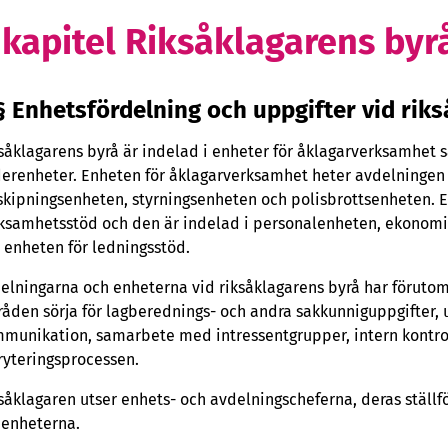
 kapitel Riksåklagarens byr
§ Enhetsfördelning och uppgifter vid rik
såklagarens byrå är indelad i enheter för åklagarverksamhet 
erenheter. Enheten för åklagarverksamhet heter avdelningen 
skipningsenheten, styrningsenheten och polisbrottsenheten. 
ksamhetsstöd och den är indelad i personalenheten, ekonom
 enheten för ledningsstöd.
elningarna och enheterna vid riksåklagarens byrå har förutom
åden sörja för lagberednings- och andra sakkunniguppgifter, u
munikation, samarbete med intressentgrupper, intern kontrol
ryteringsprocessen.
såklagaren utser enhets- och avdelningscheferna, deras stäl
 enheterna.