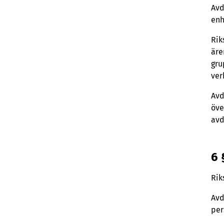
Avd
enh
Rik
äre
gru
ver
Avd
öve
avd
6 
Rik
Avd
per