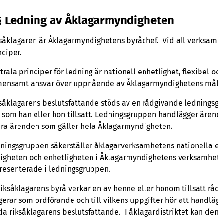
18 § Riksåklagare
§ Ledning av Åklagarmyndigheten
19 § Biträdande riksåklagaren
20 § Andra bestämmelser som gäller utövande av beslutand
såklagaren är Åklagarmyndighetens byråchef. Vid all verksam
nciper.
21 § Bestämmelser som gäller utövande av beslutanderätt i
22 § Utnämning till en tjänst eller ett tjänsteförhållande o
trala principer för ledning är nationell enhetlighet, flexibe
ensamt ansvar över uppnående av Åklagarmyndighetens må
23 § Resultat- och målsamtal samt bedömning av arbetspr
24 § Semestrar och tjänsteledigheter
såklagarens beslutsfattande stöds av en rådgivande ledningsg
 som han eller hon tillsatt. Ledningsgruppen handlägger äre
25 § Bestämmelser om utövande av beslutanderätt i vissa
ra ärenden som gäller hela Åklagarmyndigheten.
26 § Ikraftträdande
ningsgruppen säkerställer åklagarverksamhetens nationella en
ligheten och enhetligheten i Åklagarmyndighetens verksamhet.
resenterade i ledningsgruppen.
riksåklagarens byrå verkar en av henne eller honom tillsatt rå
gerar som ordförande och till vilkens uppgifter hör att handl
da riksåklagarens beslutsfattande. I åklagardistriktet kan de