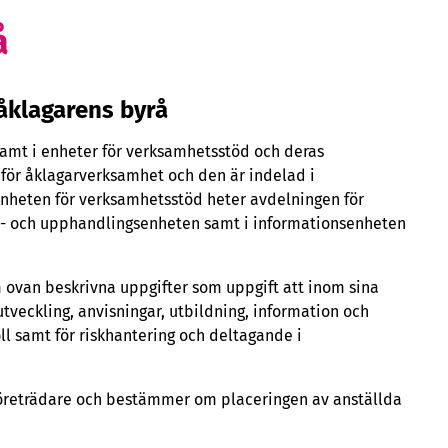
å
såklagarens byrå
samt i enheter för verksamhetsstöd och deras
för åklagarverksamhet och den är indelad i
Enheten för verksamhetsstöd heter avdelningen för
i- och upphandlingsenheten samt i informationsenheten
 ovan beskrivna uppgifter som uppgift att inom sina
tveckling, anvisningar, utbildning, information och
l samt för riskhantering och deltagande i
lföreträdare och bestämmer om placeringen av anställda