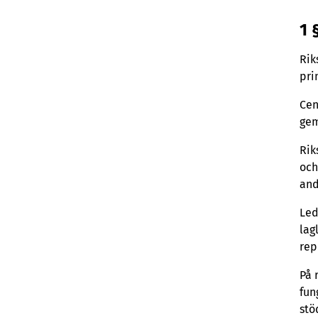
1 
Rik
pri
Cen
gem
Rik
och
and
Led
lag
rep
På 
fun
stö