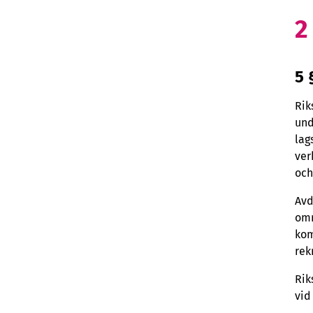
2
5 
Rik
und
lag
ver
och
Avd
omr
kom
rek
Rik
vid