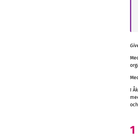
Giv
Med
org
Med
I Å
med
och
1