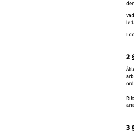
den
Vad
led
I d
2 
Åkl
arb
ord
Rik
arr
3 