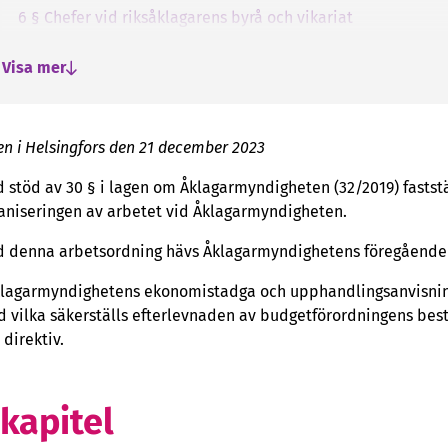
6 § Chefer vid riksåklagarens byrå och vikariat
7 § Uppgifter för avdelningen för åklagarverksamhet
Visa mer
8 § Uppgifter för lagskipningsenheten
9 § Uppgifter för styrningsenheten
10 § Uppgifter för polisbrottsenheten
en i Helsingfors den 21 december 2023
11 § Uppgifter för avdelningen för verksamhetsstöd
 stöd av 30 § i lagen om Åklagarmyndigheten (32/2019) fastst
12 § Uppgifter för personalenheten
aniseringen av arbetet vid Åklagarmyndigheten.
13 § Uppgifter för ekonomi- och upphandlingsenheten
 denna arbetsordning hävs Åklagarmyndighetens föregående
14 § Uppgifter för informationsenheten
klagarmyndighetens ekonomistadga och upphandlingsanvisning 
15 § Uppgifter för enheten för ledningsstöd
 vilka säkerställs efterlevnaden av budgetförordningens bes
3 kapitel Åklagardistrikt
 direktiv.
16 § Enhetsfördelning och uppgifter i åklagardistriktet
17 § Chefer och vikariat i åklagardistriktet
 kapitel
4 kapitel Utövande av beslutanderätt