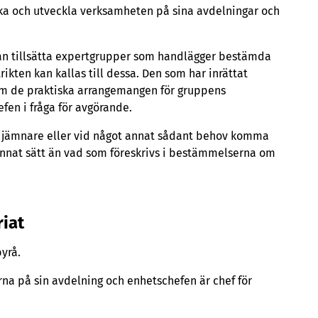
aka och utveckla verksamheten på sina avdelningar och
an tillsätta expertgrupper som handlägger bestämda
ikten kan kallas till dessa. Den som har inrättat
 om de praktiska arrangemangen för gruppens
efen i fråga för avgörande.
n jämnare eller vid något annat sådant behov komma
 annat sätt än vad som föreskrivs i bestämmelserna om
riat
byrå.
rna på sin avdelning och enhetschefen är chef för