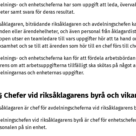
elnings- och enhetscheferna har som uppgift att leda, överv
eter samt svara för deras resultat.
såklagaren, biträdande riksåklagaren och avdelningschefen k
nden eller ärendehelheter, och även personal från åklagardistr
ppen utser en teamledare till vars uppgifter hör att ta hand
ksamhet och se till att ärenden som hör till en chef förs till ch
elnings- och enhetscheferna kan för att fördela arbetsbörda
rens om att arbetsuppgifterna tillfälligt ska skötas på något
elningarnas och enheternas uppgifter.
§ Chefer vid riksåklagarens byrå och vika
såklagaren är chef för avdelningscheferna vid riksåklagarens 
elningschefen vid riksåklagarens byrå är chef för enhetschefe
sonalen på sin enhet.