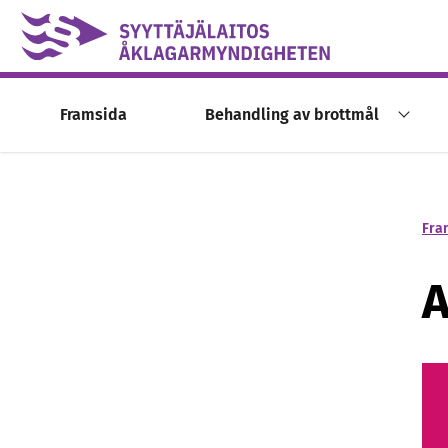
Skip to content -saavutettavuusohje
Framsida
Behandling av brottmål
Fra
A