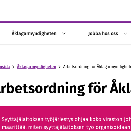
Åklagarmyndigheten
Jobba hos oss
msida
Åklagarmyndigheten
Arbetsordning för Åklagarmyndighet
rbetsordning för Å
Syyttäjälaitoksen työjärjestys ohjaa koko viraston j
määrittää, miten syyttäjälaitoksen työ organisoidaa