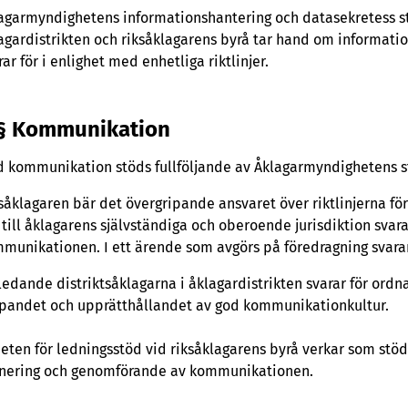
agarmyndighetens informationshantering och datasekretess st
agardistrikten och riksåklagarens byrå tar hand om informat
rar för i enlighet med enhetliga riktlinjer.
§ Kommunikation
 kommunikation stöds fullföljande av Åklagarmyndighetens st
såklagaren bär det övergripande ansvaret över riktlinjerna 
 till åklagarens självständiga och oberoende jurisdiktion sva
munikationen. I ett ärende som avgörs på föredragning svar
ledande distriktsåklagarna i åklagardistrikten svarar för ordn
pandet och upprätthållandet av god kommunikationkultur.
eten för ledningsstöd vid riksåklagarens byrå verkar som stö
nering och genomförande av kommunikationen.