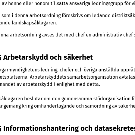
 av henne eller honom tillsatta ansvariga ledningsgrupp för v
 som i denna arbetsordning föreskrivs om ledande distriktsåkl
ande landskapsåklagaren.
enna arbetsordning avses det med chef en administrativ chef 
§ Arbetarskydd och säkerhet
agarmyndighetens ledning, chefer och övriga anställda upprä
etsplatserna. Arbetarskyddets samarbetsorganisation avtala
nandet av arbetarskydd i enlighet med detta.
såklagaren beslutar om den gemensamma stödorganisation för
angemang kring omhändertagande och samordning av säkerhet
§ Informationshantering och datasekret