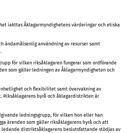
erätt vid riksåklagarens byrå
het iakttas Åklagarmyndighetens värderingar och etiska
 åklagardistriktet
ch förordnande till en chefsuppgift
l och ändamålsenlig användning av resurser samt
l.
estationer
rupp för vilken riksåklagaren fungerar som ordförande
nden som gäller ledningen av Åklagarmyndigheten och
 andra ärenden som rör personalen
hetlighet och flexibilitet samt övervakning av
 Riksåklagarens byrå och åklagardistrikten är
dgivande ledningsgrupp, för vilken hon eller han
ägga ärenden som gäller riksåklagarens byrå och att
n ledande distriktsåklagarens beslutsfattande stödjas av