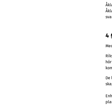
Åkl
Åkl
sva
4 
Med
Rik
hör
kom
De 
ska
Enh
pla