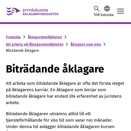
Skip to content -saavutettavuusohje
Sök
Svenska
Framsida
Åklagarmyndigheten
Att arbeta vid Åklagarmyndigheten
Åklagare som yrke
Biträdande åklagare
Biträdande åklagare
Att arbeta som biträdande åklagare är ofta det första steget
på åklagarens karriär. En åklagare som börjar som
biträdande åklagare har endast lite erfarenhet av juristens
arbete.
Biträdande åklagaren utnämns alltid till ett
tjänsteförhållande för viss tid som varar nio månader.
Under denna tid avlägger biträdande åklagaren kursen