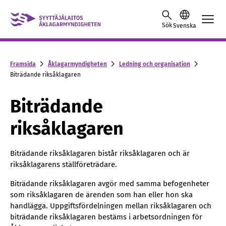
Skip to content -saavutettavuusohje
Sök
Svenska
Framsida
Åklagarmyndigheten
Ledning och organisation
Biträdande riksåklagaren
Biträdande
riksåklagaren
Biträdande riksåklagaren bistår riksåklagaren och är
riksåklagarens ställföreträdare.
Biträdande riksåklagaren avgör med samma befogenheter
som riksåklagaren de ärenden som han eller hon ska
handlägga. Uppgiftsfördelningen mellan riksåklagaren och
biträdande riksåklagaren bestäms i arbetsordningen för