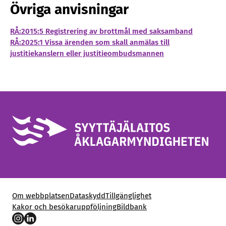
Övriga anvisningar
RÅ:2015:5 Registrering av brottmål med saksamband
RÅ:2025:1 Vissa ärenden som skall anmälas till
justitiekanslern eller justitieombudsmannen
Om webbplatsen
Dataskydd
Tillgänglighet
Kakor och besökaruppföljning
Bildbank