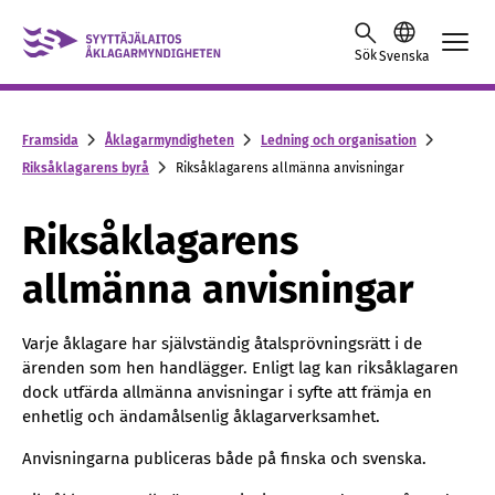
Skip to content -saavutettavuusohje
Sök
Svenska
Framsida
Åklagarmyndigheten
Ledning och organisation
Riksåklagarens byrå
Riksåklagarens allmänna anvisningar
Riksåklagarens
allmänna anvisningar
Varje åklagare har självständig åtalsprövningsrätt i de
ärenden som hen handlägger. Enligt lag kan riksåklagaren
dock utfärda allmänna anvisningar i syfte att främja en
enhetlig och ändamålsenlig åklagarverksamhet.
Anvisningarna publiceras både på finska och svenska.