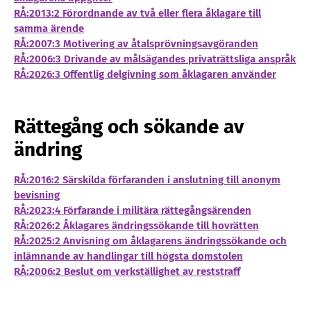
RÅ:2013:2 Förordnande av två eller flera åklagare till
samma ärende
RÅ:2007:3 Motivering av åtalsprövningsavgöranden
RÅ:2006:3 Drivande av målsägandes privaträttsliga anspråk
RÅ:2026:3 Offentlig delgivning som åklagaren använder
Rättegång och sökande av
ändring
RÅ:2016:2 Särskilda förfaranden i anslutning till anonym
bevisning
RÅ:2023:4 Förfarande i militära rättegångsärenden
RÅ:2026:2 Åklagares ändringssökande till hovrätten
RÅ:2025:2 Anvisning om åklagarens ändringssökande och
inlämnande av handlingar till högsta domstolen
RÅ:2006:2 Beslut om verkställighet av reststraff