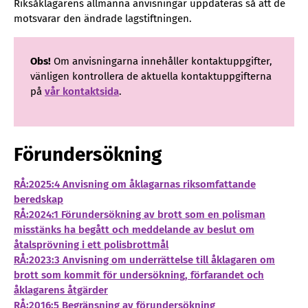
Riksåklagarens allmänna anvisningar uppdateras så att de
motsvarar den ändrade lagstiftningen.
Obs!
Om anvisningarna innehåller kontaktuppgifter,
vänligen kontrollera de aktuella kontaktuppgifterna
på
vår kontaktsida
.
Förundersökning
RÅ:2025:4 Anvisning om åklagarnas riksomfattande
beredskap
RÅ:2024:1 Förundersökning av brott som en polisman
misstänks ha begått och meddelande av beslut om
åtalsprövning i ett polisbrottmål
RÅ:2023:3 Anvisning om underrättelse till åklagaren om
brott som kommit för undersökning, förfarandet och
åklagarens åtgärder
RÅ:2016:5 Begränsning av förundersökning