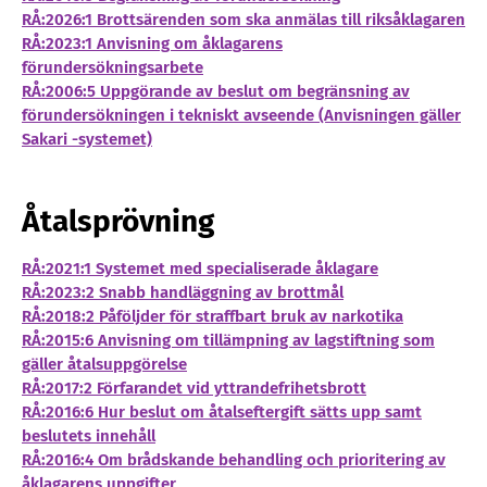
RÅ:2026:1 Brottsärenden som ska anmälas till riksåklagaren
RÅ:2023:1 Anvisning om åklagarens
förundersökningsarbete
RÅ:2006:5 Uppgörande av beslut om begränsning av
förundersökningen i tekniskt avseende (Anvisningen gäller
Sakari -systemet)
Åtalsprövning
RÅ:2021:1 Systemet med specialiserade åklagare
RÅ:2023:2 Snabb handläggning av brottmål
RÅ:2018:2 Påföljder för straffbart bruk av narkotika
RÅ:2015:6 Anvisning om tillämpning av lagstiftning som
gäller åtalsuppgörelse
RÅ:2017:2 Förfarandet vid yttrandefrihetsbrott
RÅ:2016:6 Hur beslut om åtalseftergift sätts upp samt
beslutets innehåll
RÅ:2016:4 Om brådskande behandling och prioritering av
åklagarens uppgifter