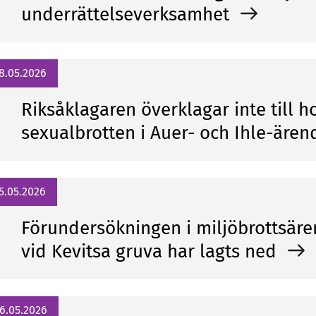
underrättelseverksamhet
8.05.2026
Riksåklagaren överklagar inte till h
sexualbrotten i Auer- och Ihle-äre
5.05.2026
Förundersökningen i miljöbrottsär
vid Kevitsa gruva har lagts ned
6.05.2026