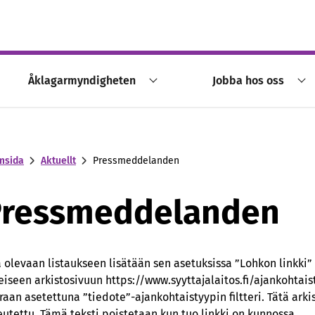
Åklagarmyndigheten
Jobba hos oss
msida
Aktuellt
Pressmeddelanden
Pressmeddelanden
a olevaan listaukseen lisätään sen asetuksissa ”Lohkon linkki”
eiseen arkistosivuun https://www.syyttajalaitos.fi/ajankohtaist
raan asetettuna ”tiedote”-ajankohtaistyypin filtteri. Tätä arkis
eutettu. Tämä teksti poistetaan kun tuo linkki on kunnossa.