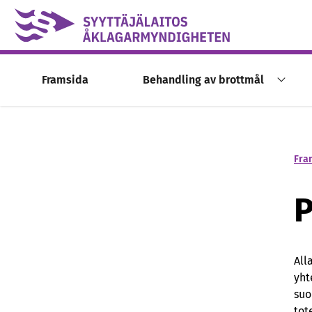
Skip to content -saavutettavuusohje
Framsida
Behandling av brottmål
Fra
All
yht
suo
tot