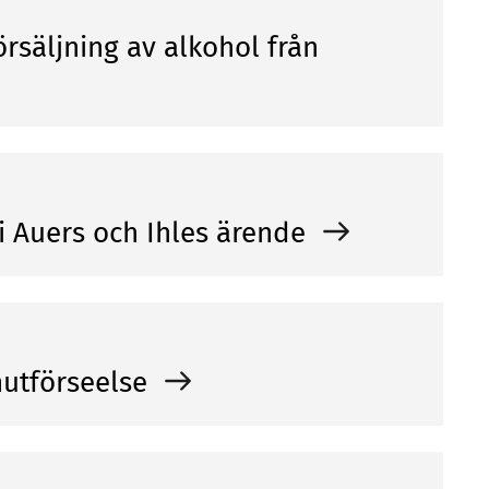
örsäljning av alkohol från
i Auers och Ihles ärende
 mutförseelse