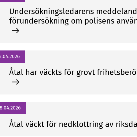
Undersökningsledarens meddelande
förundersökning om polisens använ
3.04.2026
Åtal har väckts för grovt frihetsbe
8.04.2026
Åtal väckt för nedklottring av riks