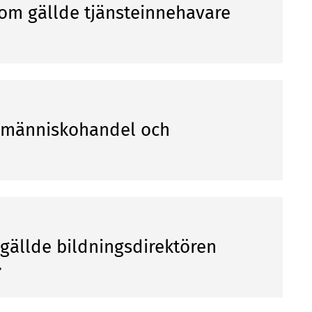
 som gällde tjänsteinnehavare
v människohandel och
 gällde bildningsdirektören