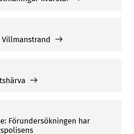
 i Villmanstrand
ttshärva
e: Förundersökningen har
dspolisens