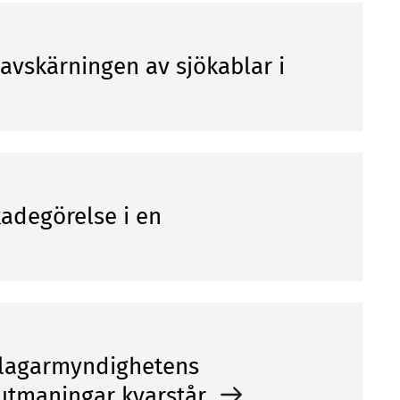
 avskärningen av sjökablar i
kadegörelse i en
Åklagarmyndighetens
 utmaningar kvarstår