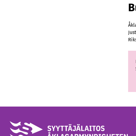
B
Åkl
Jus
Rik