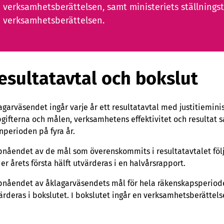
verksamhetsberättelsen, samt ministeriets ställningst
verksamhetsberättelsen.
esultatavtal och bokslut
agarväsendet ingår varje år ett resultatavtal med justitiemini
gifterna och målen, verksamhetens effektivitet och resultat 
nperioden på fyra år.
nåendet av de mål som överenskommits i resultatavtalet följ
er årets första hälft utvärderas i en halvårsrapport.
nåendet av åklagarväsendets mål för hela räkenskapsperioden 
ärderas i bokslutet. I bokslutet ingår en verksamhetsberättels