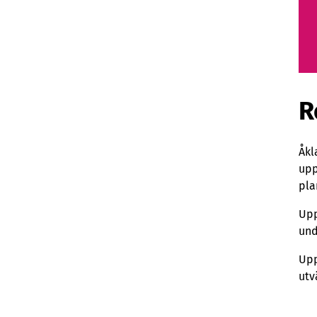
R
Åkl
upp
pla
Upp
und
Upp
utv