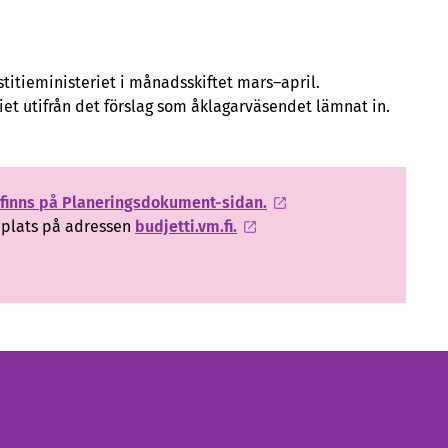
ustitieministeriet i månadsskiftet mars–april.
riet utifrån det förslag som åklagarväsendet lämnat in.
g finns på Planeringsdokument-sidan.
bplats på adressen
budjetti.vm.fi.