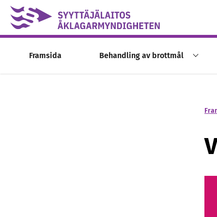
Skip to content -saavutettavuusohje
Framsida
Behandling av brottmål
Fra
V