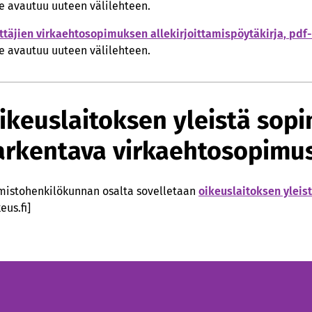
te avautuu uuteen välilehteen.
ttäjien virkaehtosopimuksen allekirjoittamispöytäkirja, pd
te avautuu uuteen välilehteen.
ikeuslaitoksen yleistä sop
arkentava virkaehtosopimu
mistohenkilökunnan osalta sovelletaan
oikeuslaitoksen ylei
keus.fi]