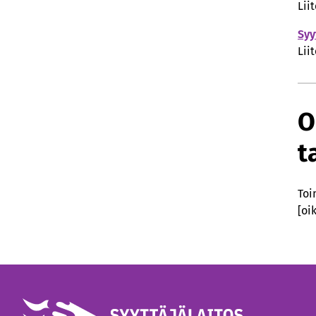
Lii
Syy
Lii
O
t
Toi
[oi