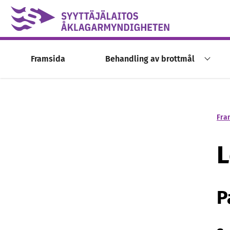
Skip to content -saavutettavuusohje
Framsida
Behandling av brottmål
Fra
L
P