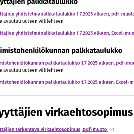
yttäjien palkkataulukko
ttäjien yhdistelmäpalkkataulukko 1.7.2025 alkaen, pdf-muot
te avautuu uuteen välilehteen.
ttäjien yhdistelmäpalkkataulukko 1.7.2025 alkaen, Excel-muot
imistohenkilökunnan palkkataulukko
mistohenkilökunnan palkkataulukko 1.7.2025 alkaen, pdf-mu
te avautuu uuteen välilehteen.
mistohenkilökunnan palkkataulukko 1.7.2025 alkaen, Excel-mu
yyttäjien virkaehtosopimus
ttäjien tarkentava virkaehtosopimus, pdf-muoto