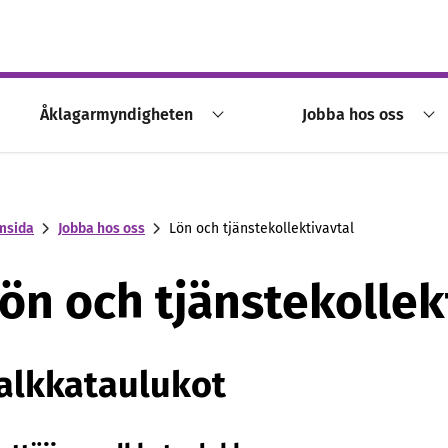
Åklagarmyndigheten
Jobba hos oss
msida
Jobba hos oss
Lön och tjänstekollektivavtal
ön och tjänstekollek
alkkataulukot