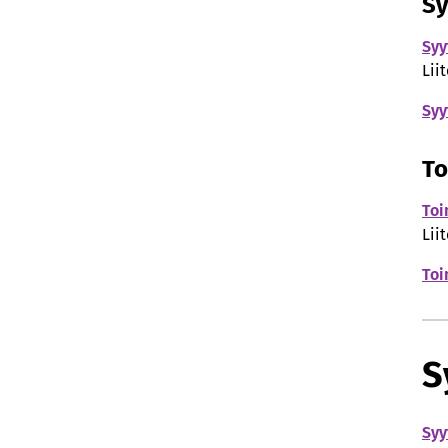
Sy
Syy
Lii
Syy
To
Toi
Lii
Toi
S
Syy