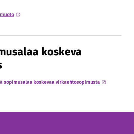
f-muoto
imusalaa koskeva
s
stä sopimusalaa koskevaa virkaehtosopimusta