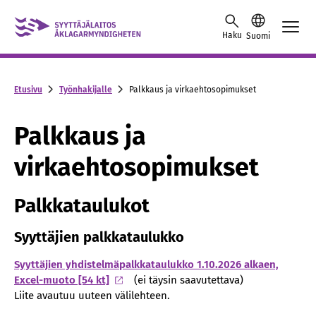
Skip to content -saavutettavuusohje
Haku
Suomi
Etusivu
Työnhakijalle
Palkkaus ja virkaehtosopimukset
Palkkaus ja
virkaehtosopimukset
Palkkataulukot
Syyttäjien palkkataulukko
Syyttäjien yhdistelmäpalkkataulukko 1.10.2026 alkaen,
Excel-muoto [54 kt]
(ei täysin saavutettava)
Liite avautuu uuteen välilehteen.