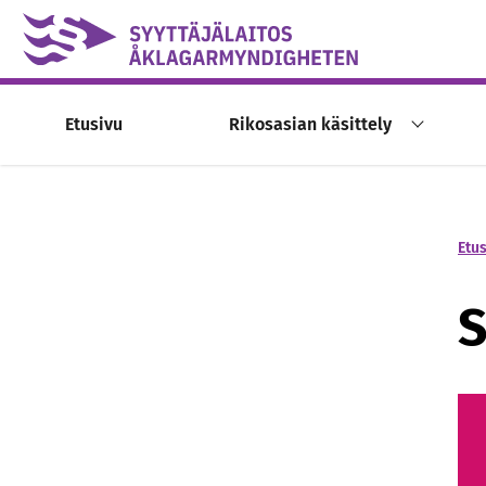
Skip to content -saavutettavuusohje
Etusivu
Rikosasian käsittely
Etu
S