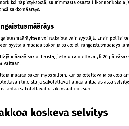
merkiksi näpistyksestä, suurimmasta osasta liikennerikoksia 
ensä sakkomääräys.
ngaistusmääräys
gaistusmääräyksen voi ratkaista vain syyttäjä. Ensin poliisi t
keen syyttäjä määrää sakon ja sakko eli rangaistusmääräys läh
ttäjä määrää sakon teosta, josta on annettava yli 20 päiväsakk
mivaltaan.
ttäjä määrää sakon myös silloin, kun sakotettava ja sakkoa 
otettavan tuloista ja sakotettava haluaa antaa asiassa selvi
iisi antaa sakotettavalle sakkovaatimuksen.
akkoa koskeva selvitys