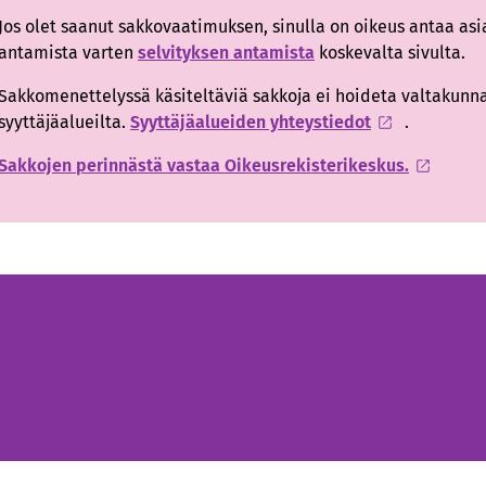
Jos olet saanut sakkovaatimuksen, sinulla on oikeus antaa asi
antamista varten
selvityksen antamista
koskevalta sivulta.
Sakkomenettelyssä käsiteltäviä sakkoja ei hoideta valtakunnan
syyttäjäalueilta.
Syyttäjäalueiden yhteystiedot
.
Sakkojen perinnästä vastaa Oikeusrekisterikeskus.