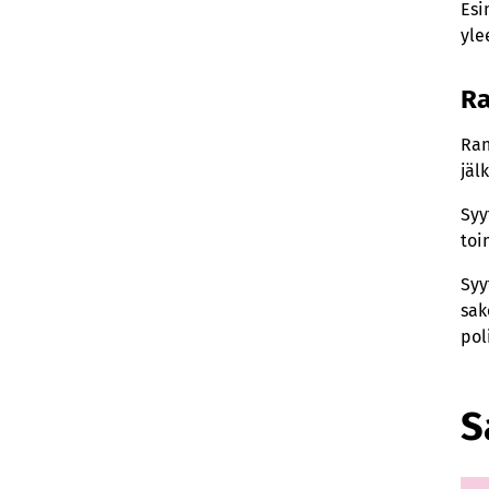
Esi
yle
Ra
Ran
jäl
Syy
toi
Syy
sak
pol
S