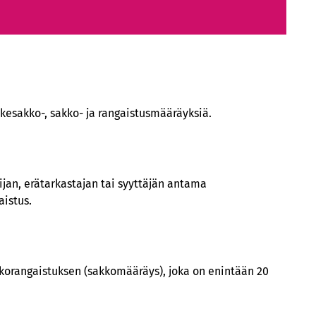
kesakko-, sakko- ja rangaistusmääräyksiä.
tijan, erätarkastajan tai syyttäjän antama
aistus.
 sakkorangaistuksen (sakkomääräys), joka on enintään 20