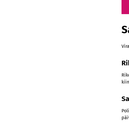
S
Vir
Ri
Rik
kii
S
Pol
päi