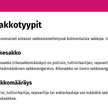
akkotyypit
anomaiset antavat sakkomenettelyssä kolmenlaisia sakkoja: ri
kesakko
esakko (rikesakkomääräys) on poliisin, tullivirkailijan, rajavar
nteämääräinen sakkorangaistus. Rikesakko on lievin sakkorang
akkomääräys
iisi, tullivirkailija, rajavartija tai erätarkastaja voi määrätä
väsakkoa.