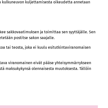
ja kulkuneuvon kuljettamisesta oikeudetta annetaan
ekee sakkovaatimuksen ja toimittaa sen syyttäjälle. Sen
etetään postitse sakon saajalle.
oa tai teosta, joka ei kuulu esitutkintaviranomaisen
antava viranomainen eivät pääse yhteisymmärrykseen
tystä maksukykynsä olennaisesta muutoksesta. Tällöin