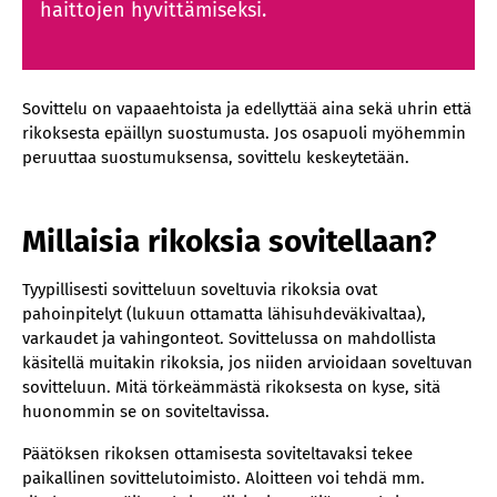
haittojen hyvittämiseksi.
Sovittelu on vapaaehtoista ja edellyttää aina sekä uhrin että
rikoksesta epäillyn suostumusta. Jos osapuoli myöhemmin
peruuttaa suostumuksensa, sovittelu keskeytetään.
Millaisia rikoksia sovitellaan?
Tyypillisesti sovitteluun soveltuvia rikoksia ovat
pahoinpitelyt (lukuun ottamatta lähisuhdeväkivaltaa),
varkaudet ja vahingonteot. Sovittelussa on mahdollista
käsitellä muitakin rikoksia, jos niiden arvioidaan soveltuvan
sovitteluun. Mitä törkeämmästä rikoksesta on kyse, sitä
huonommin se on soviteltavissa.
Päätöksen rikoksen ottamisesta soviteltavaksi tekee
paikallinen sovittelutoimisto. Aloitteen voi tehdä mm.