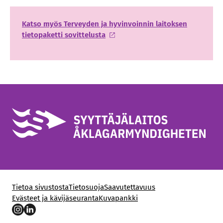
Katso myös Terveyden ja hyvinvoinnin laitoksen
tietopaketti sovittelusta
Tietoa sivustosta
Tietosuoja
Saavutettavuus
Evästeet ja kävijäseuranta
Kuvapankki