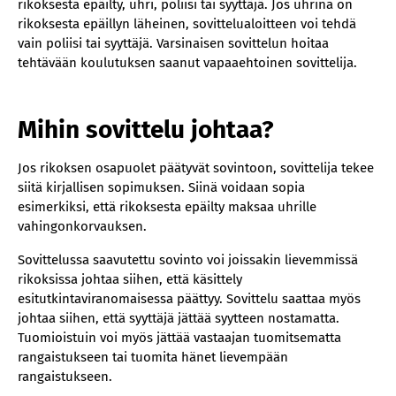
rikoksesta epäilty, uhri, poliisi tai syyttäjä. Jos uhrina on
rikoksesta epäillyn läheinen, sovittelualoitteen voi tehdä
vain poliisi tai syyttäjä. Varsinaisen sovittelun hoitaa
tehtävään koulutuksen saanut vapaaehtoinen sovittelija.
Mihin sovittelu johtaa?
Jos rikoksen osapuolet päätyvät sovintoon, sovittelija tekee
siitä kirjallisen sopimuksen. Siinä voidaan sopia
esimerkiksi, että rikoksesta epäilty maksaa uhrille
vahingonkorvauksen.
Sovittelussa saavutettu sovinto voi joissakin lievemmissä
rikoksissa johtaa siihen, että käsittely
esitutkintaviranomaisessa päättyy. Sovittelu saattaa myös
johtaa siihen, että syyttäjä jättää syytteen nostamatta.
Tuomioistuin voi myös jättää vastaajan tuomitsematta
rangaistukseen tai tuomita hänet lievempään
rangaistukseen.