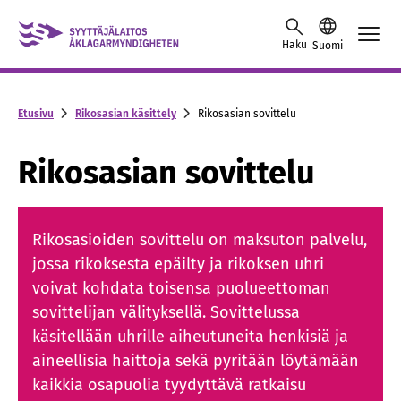
Skip to content -saavutettavuusohje
Haku
Suomi
Etusivu
Rikosasian käsittely
Rikosasian sovittelu
Rikosasian sovittelu
Rikosasioiden sovittelu on maksuton palvelu,
jossa rikoksesta epäilty ja rikoksen uhri
voivat kohdata toisensa puolueettoman
sovittelijan välityksellä. Sovittelussa
käsitellään uhrille aiheutuneita henkisiä ja
aineellisia haittoja sekä pyritään löytämään
kaikkia osapuolia tyydyttävä ratkaisu