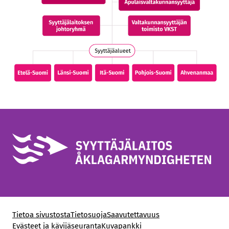
Tietoa sivustosta
Tietosuoja
Saavutettavuus
Evästeet ja kävijäseuranta
Kuvapankki