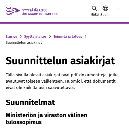
Skip to content -saavutettavuusohje
Haku
Suomi
Etusivu
Syyttäjälaitos
Toiminta ja talous
Suunnittelun asiakirjat
Suunnittelun asiakirjat
Tällä sivulla olevat asiakirjat ovat pdf-dokumentteja, jotka
avautuvat toiseen välilehteen. Huomioi, että dokumentit
eivät ole kaikilta osin saavutettavia.
Suunnitelmat
Ministeriön ja viraston välinen
tulossopimus