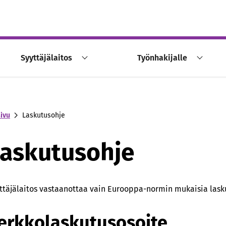
Syyttäjälaitos
Työnhakijalle
sivu
Laskutusohje
askutusohje
ttäjälaitos vastaanottaa vain Eurooppa-normin mukaisia lask
erkkolaskutusosoite