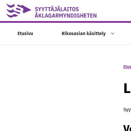
Skip to content -saavutettavuusohje
Etusivu
Rikosasian käsittely
Etu
L
Syy
V