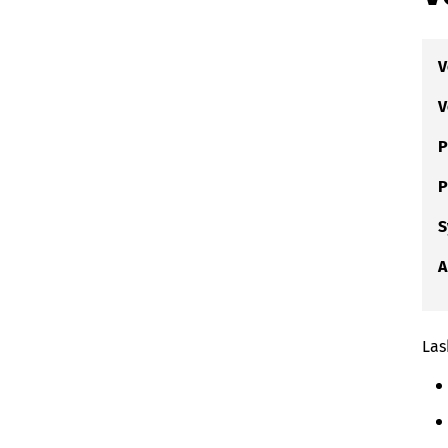
V
V
P
P
S
A
Las