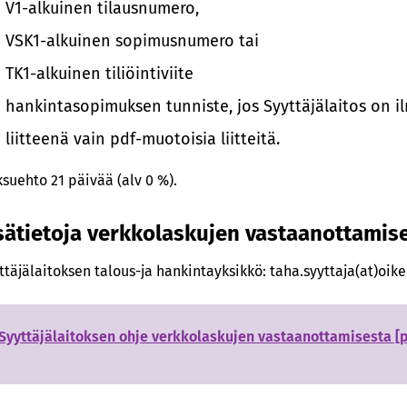
V1-alkuinen tilausnumero,
VSK1-alkuinen sopimusnumero tai
TK1-alkuinen tiliöintiviite
hankintasopimuksen tunniste, jos Syyttäjälaitos on il
liitteenä vain pdf-muotoisia liitteitä.
suehto 21 päivää (alv 0 %).
sätietoja verkkolaskujen vastaanottamis
ttäjälaitoksen talous-ja hankintayksikkö: taha.syyttaja(at)oikeu
Syyttäjälaitoksen ohje verkkolaskujen vastaanottamisesta [pd