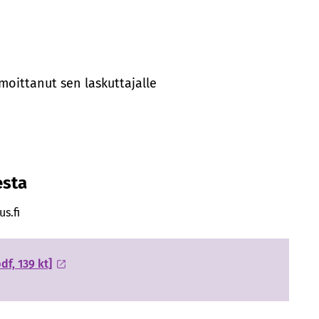
moittanut sen laskuttajalle
esta
s.fi
f, 139 kt]