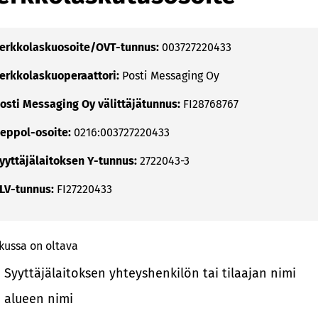
erkkolaskuosoite/OVT-tunnus:
003727220433
erkkolaskuoperaattori:
Posti Messaging Oy
osti Messaging Oy välittäjätunnus:
FI28768767
eppol-osoite:
0216:003727220433
yyttäjälaitoksen Y-tunnus:
2722043-3
LV-tunnus:
FI27220433
kussa on oltava
Syyttäjälaitoksen yhteyshenkilön tai tilaajan nimi
alueen nimi