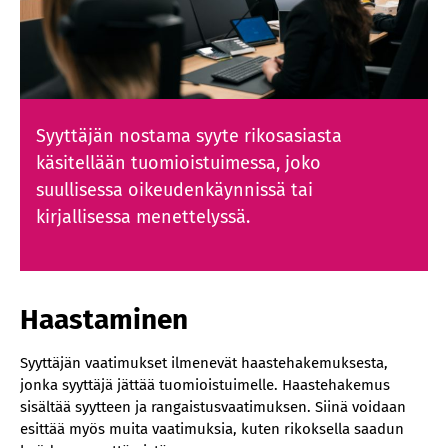
Syyttäjän nostama syyte rikosasiasta
käsitellään tuomioistuimessa, joko
suullisessa oikeudenkäynnissä tai
kirjallisessa menettelyssä.
Haastaminen
Syyttäjän vaatimukset ilmenevät haastehakemuksesta,
jonka syyttäjä jättää tuomioistuimelle. Haastehakemus
sisältää syytteen ja rangaistusvaatimuksen. Siinä voidaan
esittää myös muita vaatimuksia, kuten rikoksella saadun