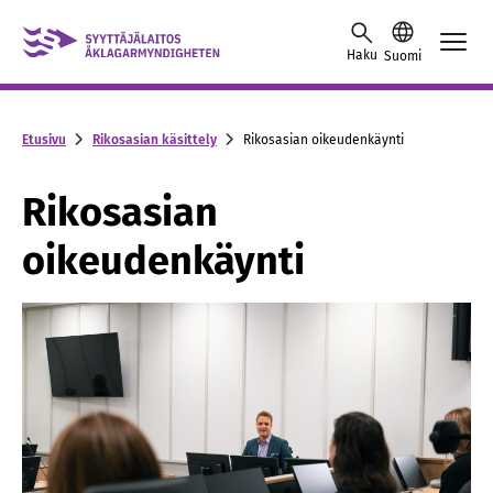
Skip to content -saavutettavuusohje
Haku
Suomi
Etusivu
Rikosasian käsittely
Rikosasian oikeudenkäynti
Rikosasian
oikeudenkäynti