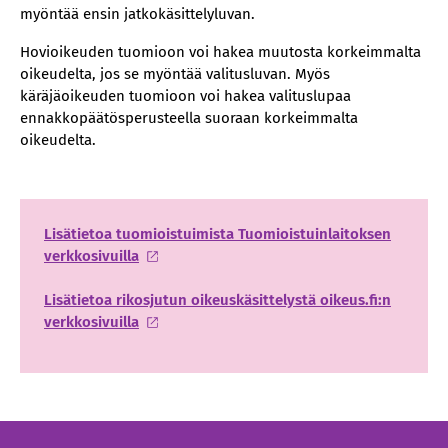
myöntää ensin jatkokäsittelyluvan.
Hovioikeuden tuomioon voi hakea muutosta korkeimmalta
oikeudelta, jos se myöntää valitusluvan. Myös
käräjäoikeuden tuomioon voi hakea valituslupaa
ennakkopäätösperusteella suoraan korkeimmalta
oikeudelta.
Lisätietoa tuomioistuimista Tuomioistuinlaitoksen
verkkosivuilla
Lisätietoa rikosjutun oikeuskäsittelystä oikeus.fi:n
verkkosivuilla