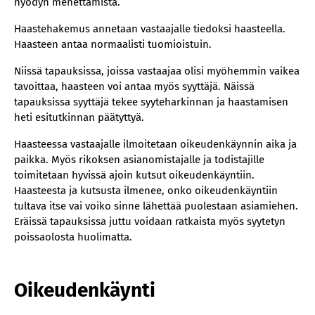
hyödyn menettämistä.
Haastehakemus annetaan vastaajalle tiedoksi haasteella.
Haasteen antaa normaalisti tuomioistuin.
Niissä tapauksissa, joissa vastaajaa olisi myöhemmin vaikea
tavoittaa, haasteen voi antaa myös syyttäjä. Näissä
tapauksissa syyttäjä tekee syyteharkinnan ja haastamisen
heti esitutkinnan päätyttyä.
Haasteessa vastaajalle ilmoitetaan oikeudenkäynnin aika ja
paikka. Myös rikoksen asianomistajalle ja todistajille
toimitetaan hyvissä ajoin kutsut oikeudenkäyntiin.
Haasteesta ja kutsusta ilmenee, onko oikeudenkäyntiin
tultava itse vai voiko sinne lähettää puolestaan asiamiehen.
Eräissä tapauksissa juttu voidaan ratkaista myös syytetyn
poissaolosta huolimatta.
Oikeudenkäynti