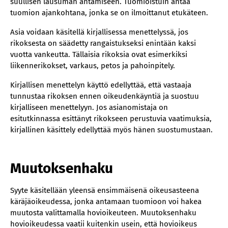
suullisen lausuman antamiseen. Tuomioistuin antaa
tuomion ajankohtana, jonka se on ilmoittanut etukäteen.
Asia voidaan käsitellä kirjallisessa menettelyssä, jos
rikoksesta on säädetty rangaistukseksi enintään kaksi
vuotta vankeutta. Tällaisia rikoksia ovat esimerkiksi
liikennerikokset, varkaus, petos ja pahoinpitely.
Kirjallisen menettelyn käyttö edellyttää, että vastaaja
tunnustaa rikoksen ennen oikeudenkäyntiä ja suostuu
kirjalliseen menettelyyn. Jos asianomistaja on
esitutkinnassa esittänyt rikokseen perustuvia vaatimuksia,
kirjallinen käsittely edellyttää myös hänen suostumustaan.
Muutoksenhaku
Syyte käsitellään yleensä ensimmäisenä oikeusasteena
käräjäoikeudessa, jonka antamaan tuomioon voi hakea
muutosta valittamalla hovioikeuteen. Muutoksenhaku
hovioikeudessa vaatii kuitenkin usein, että hovioikeus