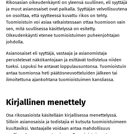
Rikosasian oikeudenkäynti on yleensä suullinen, eli syyttäjä
ja muut asianosaiset ovat paikalla. Syyttäjän velvollisuutena
on osoittaa, että syytteessä kuvattu rikos on tehty.
Tuomioistuin voi asiaa ratkaistessaan ottaa huomioon vain
sen, mitä suullisessa käsittelyssä on esitetty.
Oikeudenkäynti etenee tuomioistuimen puheenjohtajan
johdolla.
Asianosaiset eli syyttäjä, vastaaja ja asianomistaja
perustelevat näkökantojaan ja esittävät todistelua niiden
tueksi. Lopuksi he antavat loppulausuntonsa. Tuomioistuin
antaa tuomionsa heti päätösneuvotteluiden jälkeen tai
ilmoitettuna ajankohtana tuomioistuimen kansliassa.
Kirjallinen menettely
Osa rikosasioista käsitellään kirjallisessa menettelyssä.
Silloin asianosaisia ja todistajia ei kutsuta tuomioistuimeen
kuultaviksi. Vastaajalle voidaan antaa mahdollisuus