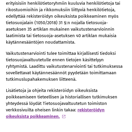
erityisisiin henkilötietoryhmiin kuuluvia henkilötietoja tai
rikostuomioihin ja rikkomuksiin liittyviä henkilötietoja,
edellyttää rekisteröidyn oikeuksista poikkeaminen myös
tietosuojalain (1050/2018) 31 §:n nojalla tietosuoja-
asetuksen 35 artiklan mukainen vaikutustenarvioinnin
laatimista tai tietosuoja-asetuksen 40 artiklan mukaisia
käytännesääntöjen noudattamista.
Vaikutustenarviointi tulee toimittaa kirjallisesti tiedoksi
tietosuojavaltuutetulle ennen tietojen käsittelyyn
ryhtymistä. Laadittu vaikutustenarviointi tai tutkimuksessa
sovellettavat käytännesäännöt pyydetään toimittamaan
tutkimuslupahakemuksen liitteenä.
Lisätietoja ja ohjeita rekisteröidyn oikeuksista
poikkeamiseen tieteellisen ja historiallisen tutkimuksen
yhteydessä löydät Tietosuojavaltuutetun toimiston
verkkosivuilta oheisen linkin takaa:
rekisteröidyn
oikeuksista poikkeaminen.