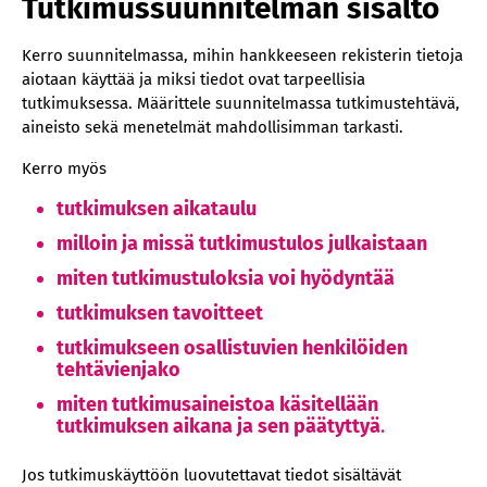
Tutkimussuunnitelman sisältö
Kerro suunnitelmassa, mihin hankkeeseen rekisterin tietoja
aiotaan käyttää ja miksi tiedot ovat tarpeellisia
tutkimuksessa. Määrittele suunnitelmassa tutkimustehtävä,
aineisto sekä menetelmät mahdollisimman tarkasti.
Kerro myös
tutkimuksen aikataulu
milloin ja missä tutkimustulos julkaistaan
miten tutkimustuloksia voi hyödyntää
tutkimuksen tavoitteet
tutkimukseen osallistuvien henkilöiden
tehtävienjako
miten tutkimusaineistoa käsitellään
tutkimuksen aikana ja sen päätyttyä
.
Jos tutkimuskäyttöön luovutettavat tiedot sisältävät