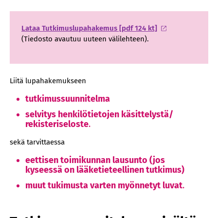
Lataa Tutkimuslupahakemus [pdf 124 kt]
(Tiedosto avautuu uuteen välilehteen).
Liitä lupahakemukseen
tutkimussuunnitelma
selvitys henkilötietojen käsittelystä/
rekisteriseloste
.
sekä tarvittaessa
eettisen toimikunnan lausunto (jos
kyseessä on lääketieteellinen tutkimus)
muut tukimusta varten myönnetyt luvat
.