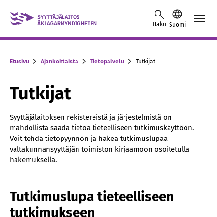
Skip to content -saavutettavuusohje
Haku
Suomi
Etusivu
Ajankohtaista
Tietopalvelu
Tutkijat
Tutkijat
Syyttäjälaitoksen rekistereistä ja järjestelmistä on
mahdollista saada tietoa tieteelliseen tutkimuskäyttöön.
Voit tehdä tietopyynnön ja hakea tutkimuslupaa
valtakunnansyyttäjän toimiston kirjaamoon osoitetulla
hakemuksella.
Tutkimuslupa tieteelliseen
tutkimukseen