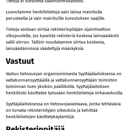
Tietoja ei luovuteta säännönmukaisesti.
Luovutamme henkilötietoja vain laissa mainitulla
perusteella ja vain mainituille luovutuksen saajille.
Tietoja voidaan siirtää rekisterinpitäjän sijaintivaltion
ulkopuolelle, jos kyseistä rekisteriä koskeva lainsäädäntö
sallii siirron. Tällöin noudatamme siirtoa koskevia,
lainsäädännössä säädettyjä määräyksiä.
Vastuut
Vastuu tietosuojan organisoimisesta Syyttäjälaitoksessa on
valtakunnansyyttäjällä ja valtakunnansyyttäjän toimiston
toiminnan tuen yksikön päälliköllä. Syyttäjälaitoksen
henkilöstö käsittelee työssään henkilötietoja virkavastuulla.
Syyttäjälaitoksessa on tietosuojavastaava, jonka tehtävänä
on turvata rekisteröityjen oikeuksia ja kehittää
henkilötietojen käsittelykäytäntöjä.
Rekisterinpitäjä