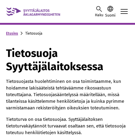
Skip to content -saavutettavuusohje
Haku
Suomi
Etusivu
Tietosuoja
Tietosuoja
Syyttäjälaitoksessa
Tietosuojasta huolehtiminen on osa toimintaamme, kun
hoidamme lakisääteistä tehtäväämme rikosvastuun
toteuttajana. Tietosuojasääntelyssä määritellään, missä
tilanteissa käsittelemme henkilötietoja ja kuinka pyrimme
varmistamaan rekisteröityjen oikeuksien toteutuminen.
Tietoturva on osa tietosuojaa. Syyttäjälaitoksen
tietoturvakäytännöt turvaavat osaltaan sen, että tietosuoja
toteutuu henkilötietojen käsittelyssä.