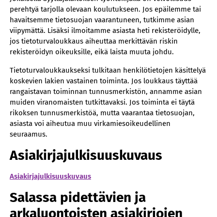
perehtyä tarjolla olevaan koulutukseen. Jos epäilemme tai
havaitsemme tietosuojan vaarantuneen, tutkimme asian
viipymättä. Lisäksi ilmoitamme asiasta heti rekisteröidylle,
jos tietoturvaloukkaus aiheuttaa merkittävän riskin
rekisteröidyn oikeuksille, eikä laista muuta johdu.
Tietoturvaloukkaukseksi tulkitaan henkilötietojen käsittelyä
koskevien lakien vastainen toiminta. Jos loukkaus täyttää
rangaistavan toiminnan tunnusmerkistön, annamme asian
muiden viranomaisten tutkittavaksi. Jos toiminta ei täytä
rikoksen tunnusmerkistöä, mutta vaarantaa tietosuojan,
asiasta voi aiheutua muu virkamiesoikeudellinen
seuraamus.
Asiakirjajulkisuuskuvaus
Asiakirjajulkisuuskuvaus
Salassa pidettävien ja
arkaluontoisten asiakirjojen