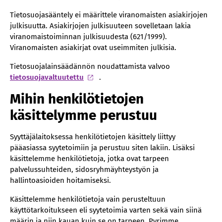
Tietosuojasääntely ei määrittele viranomaisten asiakirjojen
julkisuutta. Asiakirjojen julkisuuteen sovelletaan lakia
viranomaistoiminnan julkisuudesta (621/1999).
Viranomaisten asiakirjat ovat useimmiten julkisia.
Tietosuojalainsäädännön noudattamista valvoo
tietosuojavaltuutettu
.
Mihin henkilötietojen
käsittelymme perustuu
Syyttäjälaitoksessa henkilötietojen käsittely liittyy
pääasiassa syytetoimiin ja perustuu siten lakiin. Lisäksi
käsittelemme henkilötietoja, jotka ovat tarpeen
palvelussuhteiden, sidosryhmäyhteystyön ja
hallintoasioiden hoitamiseksi.
Käsittelemme henkilötietoja vain perusteltuun
käyttötarkoitukseen eli syytetoimia varten sekä vain siinä
määrin ja niin kauan kuin se on tarpeen. Pyrimme