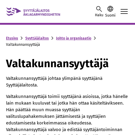
Skip to content -saavutettavuusohje
Haku
Suomi
Etusivu
Syyttäjälaitos
Johto ja organisaatio
Valtakunnansyyttäjä
Valtakunnansyyttäjä
Valtakunnansyyttäjä johtaa ylimpänä syyttäjänä
Syyttäjälaitosta.
Valtakunnansyyttäjä toimii syyttäjänä asioissa, jotka hänelle
lain mukaan kuuluvat tai jotka hän ottaa käsiteltävikseen.
Hän päättää muun muassa syyttäjän
valituslupahakemuksen jättämisestä ja syyttäjien
edustamisesta korkeimmassa oikeudessa.
Valtakunnansyyttäjä valvoo ja edistää syyttäjäntoiminnan