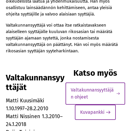
oikeudellista laatua ja yhdenmukaisuutta. Hän myös
osallistuu lainsäädännön kehittämiseen, antaa yleisiä
ohjeita syyttäjille ja valvoo alaisiaan syyttäjiä.
Valtakunnansyyttäjä voi ottaa itse ratkaistavakseen
alaiselleen syyttäjälle kuuluvan rikosasian tai määrätä
syyttäjän ajamaan syytettä, jonka nostamisesta
valtakunnansyyttäjä on päättänyt. Hän voi myös määrätä
rikosasian syyttäjän syyteharkintaan.
Katso myös
Valtakunnansyy
ttäjät
Valtakunnansyyttäjä
n ohjeet
Matti Kuusimäki
1.10.1997–28.2.2010
Kuvapankki
Matti Nissinen 1.3.2010–
24.1.2018