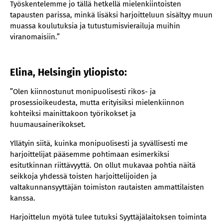
Työskentelemme jo tällä hetkellä mielenkiintoisten
tapausten parissa, minkä lisäksi harjoitteluun sisältyy muun
muassa koulutuksia ja tutustumisvierailuja muihin
viranomaisiin.”
Elina, Helsingin yliopisto:
”Olen kiinnostunut monipuolisesti rikos- ja
prosessioikeudesta, mutta erityisiksi mielenkiinnon
kohteiksi mainittakoon työrikokset ja
huumausainerikokset.
Yllätyin siitä, kuinka monipuolisesti ja syvällisesti me
harjoittelijat pääsemme pohtimaan esimerkiksi
esitutkinnan riittävyyttä. On ollut mukavaa pohtia näitä
seikkoja yhdessä toisten harjoittelijoiden ja
valtakunnansyyttäjän toimiston rautaisten ammattilaisten
kanssa.
Harjoittelun myötä tulee tutuksi Syyttäjälaitoksen toiminta