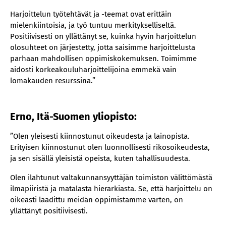
Harjoittelun työtehtävät ja -teemat ovat erittäin
mielenkiintoisia, ja työ tuntuu merkitykselliseltä.
Positiivisesti on yllättänyt se, kuinka hyvin harjoittelun
olosuhteet on järjestetty, jotta saisimme harjoittelusta
parhaan mahdollisen oppimiskokemuksen. Toimimme
aidosti korkeakouluharjoittelijoina emmekä vain
lomakauden resurssina.”
Erno, Itä-Suomen yliopisto:
”Olen yleisesti kiinnostunut oikeudesta ja lainopista.
Erityisen kiinnostunut olen luonnollisesti rikosoikeudesta,
ja sen sisällä yleisistä opeista, kuten tahallisuudesta.
Olen ilahtunut valtakunnansyyttäjän toimiston välittömästä
ilmapiiristä ja matalasta hierarkiasta. Se, että harjoittelu on
oikeasti laadittu meidän oppimistamme varten, on
yllättänyt positiivisesti.