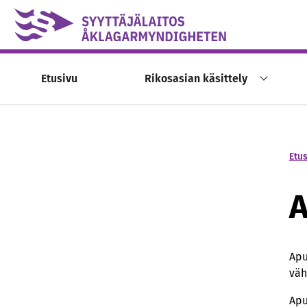
Skip to content -saavutettavuusohje
Etusivu
Rikosasian käsittely
Etu
A
Apu
väh
Apu