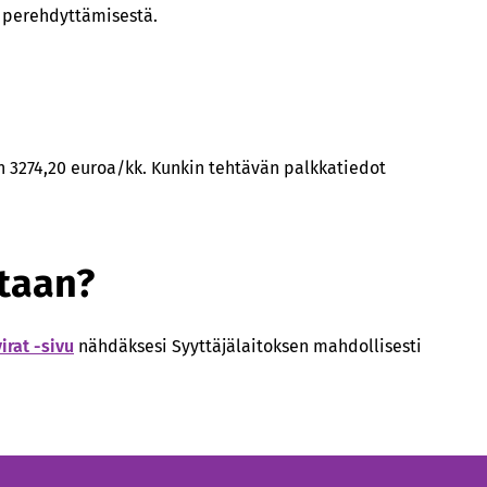
n perehdyttämisestä.
 3274,20 euroa/kk. Kunkin tehtävän palkkatiedot
etaan?
irat -sivu
nähdäksesi Syyttäjälaitoksen mahdollisesti