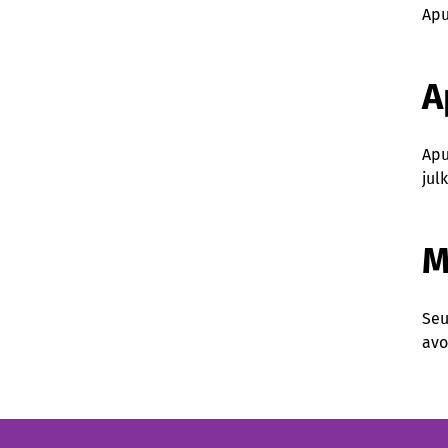
Apu
A
Apu
jul
M
Seu
avo