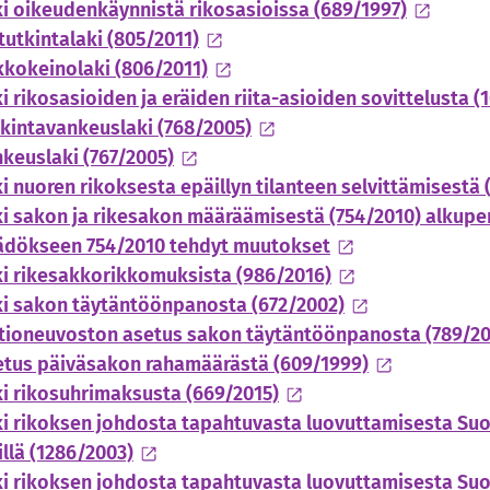
i oikeudenkäynnistä rikosasioissa (689/1997)
tutkintalaki (805/2011)
kokeinolaki (806/2011)
i rikosasioiden ja eräiden riita-asioiden sovittelusta (
kintavankeuslaki (768/2005)
keuslaki (767/2005)
i nuoren rikoksesta epäillyn tilanteen selvittämisestä 
i sakon ja rikesakon määräämisestä (754/2010) alkupe
ädökseen 754/2010 tehdyt muutokset
i rikesakkorikkomuksista (986/2016)
ki sakon täytäntöönpanosta (672/2002)
ltioneuvoston asetus sakon täytäntöönpanosta (789/20
etus päiväsakon rahamäärästä (609/1999)
i rikosuhrimaksusta (669/2015)
i rikoksen johdosta tapahtuvasta luovuttamisesta Su
illä (1286/2003)
i rikoksen johdosta tapahtuvasta luovuttamisesta Suo