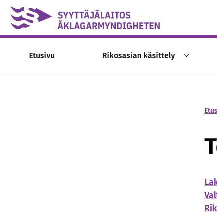
Skip to content -saavutettavuusohje
Etusivu
Rikosasian käsittely
Etu
T
Lak
Val
Rik