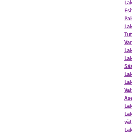
Lak
Esi
Pak
Lak
Tut
Van
Lak
Lak
Sä
Lak
La
Va
As
Lak
Lak
väl
Lak