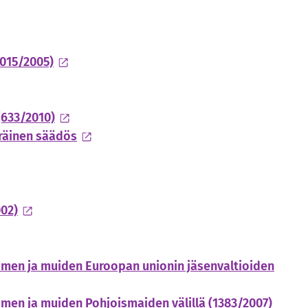
1015/2005)
(633/2010)
räinen säädös
02)
omen ja muiden Euroopan unionin jäsenvaltioiden
men ja muiden Pohjoismaiden välillä (1383/2007)