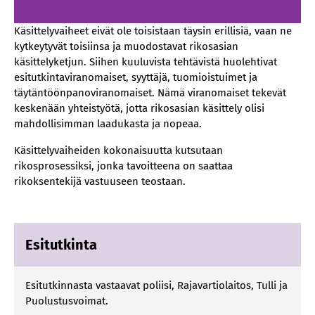
Käsittelyvaiheet eivät ole toisistaan täysin erillisiä, vaan ne
kytkeytyvät toisiinsa ja muodostavat rikosasian
käsittelyketjun. Siihen kuuluvista tehtävistä huolehtivat
esitutkintaviranomaiset, syyttäjä, tuomioistuimet ja
täytäntöönpanoviranomaiset. Nämä viranomaiset tekevät
keskenään yhteistyötä, jotta rikosasian käsittely olisi
mahdollisimman laadukasta ja nopeaa.
Käsittelyvaiheiden kokonaisuutta kutsutaan
rikosprosessiksi, jonka tavoitteena on saattaa
rikoksentekijä vastuuseen teostaan.
Esitutkinta
Esitutkinnasta vastaavat poliisi, Rajavartiolaitos, Tulli ja
Puolustusvoimat.