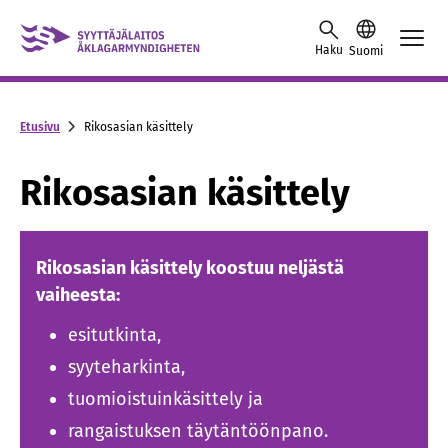
Skip to content -saavutettavuusohje
Haku
Suomi
Etusivu
Rikosasian käsittely
Rikosasian käsittely
Rikosasian käsittely koostuu neljästä
vaiheesta:
esitutkinta,
syyteharkinta,
tuomioistuinkäsittely ja
rangaistuksen täytäntöönpano.