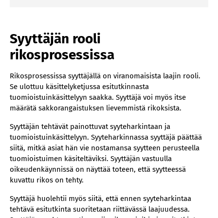
Syyttäjän rooli
rikosprosessissa
Rikosprosessissa syyttäjällä on viranomaisista laajin rooli.
Se ulottuu käsittelyketjussa esitutkinnasta
tuomioistuinkäsittelyyn saakka. Syyttäjä voi myös itse
määrätä sakkorangaistuksen lievemmistä rikoksista.
Syyttäjän tehtävät painottuvat syyteharkintaan ja
tuomioistuinkäsittelyyn. Syyteharkinnassa syyttäjä päättää
siitä, mitkä asiat hän vie nostamansa syytteen perusteella
tuomioistuimen käsiteltäviksi. Syyttäjän vastuulla
oikeudenkäynnissä on näyttää toteen, että syytteessä
kuvattu rikos on tehty.
Syyttäjä huolehtii myös siitä, että ennen syyteharkintaa
tehtävä esitutkinta suoritetaan riittävässä laajuudessa.