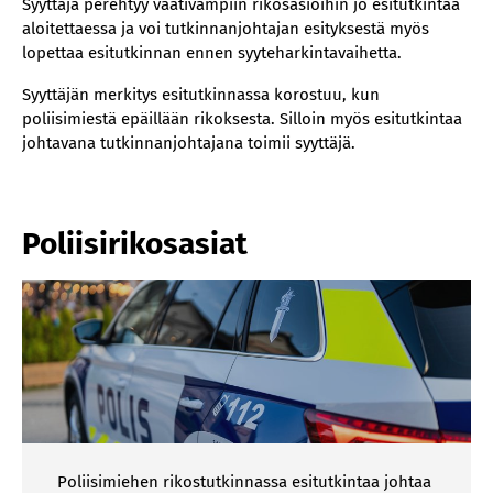
Syyttäjä perehtyy vaativampiin rikosasioihin jo esitutkintaa
aloitettaessa ja voi tutkinnanjohtajan esityksestä myös
lopettaa esitutkinnan ennen syyteharkintavaihetta.
Syyttäjän merkitys esitutkinnassa korostuu, kun
poliisimiestä epäillään rikoksesta. Silloin myös esitutkintaa
johtavana tutkinnanjohtajana toimii syyttäjä.
Poliisirikosasiat
Poliisimiehen rikostutkinnassa esitutkintaa johtaa