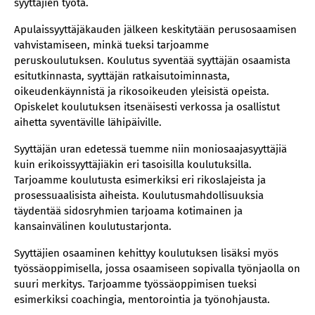
syyttäjien työtä.
Apulaissyyttäjäkauden jälkeen keskitytään perusosaamisen
vahvistamiseen, minkä tueksi tarjoamme
peruskoulutuksen. Koulutus syventää syyttäjän osaamista
esitutkinnasta, syyttäjän ratkaisutoiminnasta,
oikeudenkäynnistä ja rikosoikeuden yleisistä opeista.
Opiskelet koulutuksen itsenäisesti verkossa ja osallistut
aihetta syventäville lähipäiville.
Syyttäjän uran edetessä tuemme niin moniosaajasyyttäjiä
kuin erikoissyyttäjiäkin eri tasoisilla koulutuksilla.
Tarjoamme koulutusta esimerkiksi eri rikoslajeista ja
prosessuaalisista aiheista. Koulutusmahdollisuuksia
täydentää sidosryhmien tarjoama kotimainen ja
kansainvälinen koulutustarjonta.
Syyttäjien osaaminen kehittyy koulutuksen lisäksi myös
työssäoppimisella, jossa osaamiseen sopivalla työnjaolla on
suuri merkitys. Tarjoamme työssäoppimisen tueksi
esimerkiksi coachingia, mentorointia ja työnohjausta.