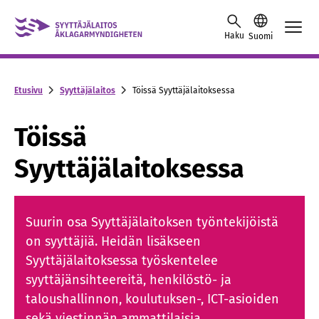
Skip to content -saavutettavuusohje
Haku
Suomi
Etusivu
Syyttäjälaitos
Töissä Syyttäjälaitoksessa
Töissä
Syyttäjälaitoksessa
Suurin osa Syyttäjälaitoksen työntekijöistä
on syyttäjiä. Heidän lisäkseen
Syyttäjälaitoksessa työskentelee
syyttäjänsihteereitä, henkilöstö- ja
taloushallinnon, koulutuksen-, ICT-asioiden
sekä viestinnän ammattilaisia.