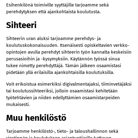
Esihenkilönä toimiville syyttäjille tarjoamme sekä
perehdytyksen että ajankohtaista koulutusta.
Sihteeri
Sihteerin uran aluksi tarjoamme perehdys- ja
koulutuskokonaisuuden. Itsenäisesti opiskeltavien verkko-
opintojen avulla perehdyt sihteerin työn kannalta keskeisiin
perusasioihin ja -kysymyksiin. Käytännön työssä sinua
tukee nimetty perehdyttäjä. Tämän jälkeen osaamistasi
pidetään yllä erilaisilla ajankohtaisilla koulutuksilla.
Voit erikoistua esimerkiksi digivalmentajaksi, tiiminvetäjäksi
tai koulutussihteeriksi, jolloin osaamistasi kehitetään
työtehtävien ja niiden edellyttämien osaamistarpeiden
mukaisesti.
Muu henkilöstö
Tarjoamme henkilöstö-, tieto- ja taloushallinnon sekä
viestinnän ja koulutuksen asiantuntijoille kattavan