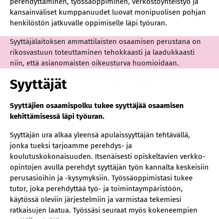
perehdyttäminen, työssäoppiminen, verkostoyhteistyö ja
kansainväliset kumppanuudet luovat monipuolisen pohjan
henkilöstön jatkuvalle oppimiselle läpi työuran.
Syyttäjälaitoksen ammattilaisten osaamisen perustana on
rikosvastuun toteuttaminen tehokkaasti ja laadukkaasti
niin, että asianomaisten oikeusturva huomioidaan.
Syyttäjät
Syyttäjien osaamispolku tukee syyttäjää osaamisen
kehittämisessä läpi työuran
.
Syyttäjän ura alkaa yleensä apulaissyyttäjän tehtävällä,
jonka tueksi tarjoamme perehdys- ja
koulutuskokonaisuuden. Itsenäisesti opiskeltavien verkko-
opintojen avulla perehdyt syyttäjän työn kannalta keskeisiin
perusasioihin ja -kysymyksiin. Työssäoppimistasi tukee
tutor, joka perehdyttää työ- ja toimintaympäristöön,
käytössä oleviin järjestelmiin ja varmistaa tekemiesi
ratkaisujen laatua. Työssäsi seuraat myös kokeneempien