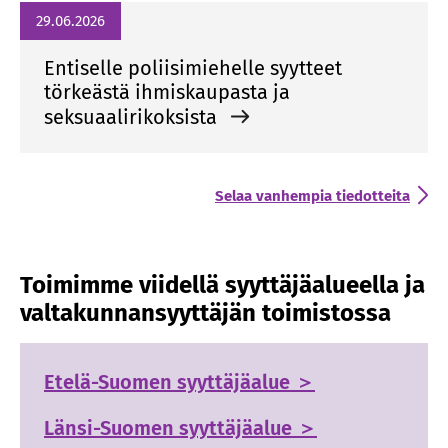
29.06.2026
Entiselle poliisimiehelle syytteet
törkeästä ihmiskaupasta ja
seksuaalirikoksista
Selaa vanhempia tiedotteita
Toimimme viidellä syyttäjäalueella ja
valtakunnansyyttäjän toimistossa
Etelä-Suomen syyttäjäalue ＞
Länsi-Suomen syyttäjäalue ＞