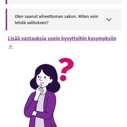
Olen saanut aiheettoman sakon. Miten voin
tehdä valituksen?
Lisää vastauksia usein kysyttyihin kysymyksiin
＞