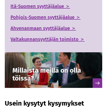
Itä-Suomen syyttäjäalue ＞
Pohjois-Suomen syyttäjäalue ＞
Ahvenanmaan syyttäjäalue ＞
Valtakunnansyyttäjän toimisto ＞
Millaista meillä on olla
töissä?
Usein kysytyt kysymykset