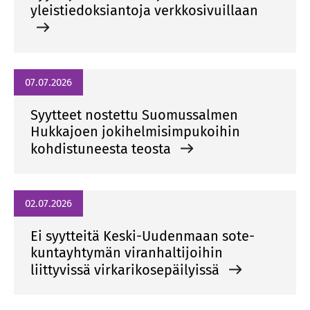
yleistiedoksiantoja verkkosivuillaan
07.07.2026
Syytteet nostettu Suomussalmen
Hukkajoen jokihelmisimpukoihin
kohdistuneesta teosta
02.07.2026
Ei syytteitä Keski-Uudenmaan sote-
kuntayhtymän viranhaltijoihin
liittyvissä virkarikosepäilyissä