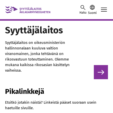
Skip to content -saavutettavuusohje
Haku
Suomi
Syyttäjälaitos
Syyttäjälaitos on oikeusministeriön
hallinnonalaan kuuluva valtion
viranomainen, jonka tehtävänä on
rikosvastuun toteuttaminen. Olemme
mukana kaikissa rikosasian käsittelyn
vaiheissa.
Pikalinkkejä
Etsitkö jotakin näistä? Linkeistä pääset suoraan usein
haetuille sivuille.