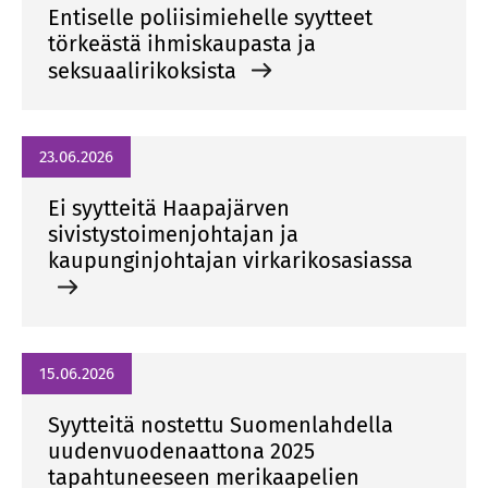
Entiselle poliisimiehelle syytteet
törkeästä ihmiskaupasta ja
seksuaalirikoksista
23.06.2026
Ei syytteitä Haapajärven
sivistystoimenjohtajan ja
kaupunginjohtajan virkarikosasiassa
15.06.2026
Syytteitä nostettu Suomenlahdella
uudenvuodenaattona 2025
tapahtuneeseen merikaapelien