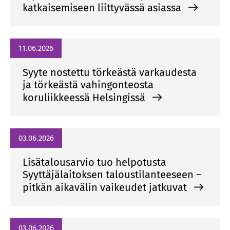
katkaisemiseen liittyvässä asiassa
11.06.2026
Syyte nostettu törkeästä varkaudesta
ja törkeästä vahingonteosta
koruliikkeessä Helsingissä
03.06.2026
Lisätalousarvio tuo helpotusta
Syyttäjälaitoksen taloustilanteeseen –
pitkän aikavälin vaikeudet jatkuvat
03.06.2026