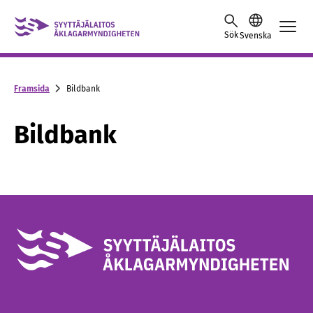
Skip to content -saavutettavuusohje
Sök
Svenska
Framsida
Bildbank
Bildbank