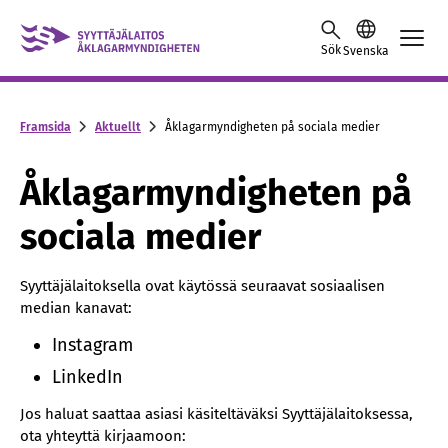
Skip to content -saavutettavuusohje
Sök
Svenska
Framsida
Aktuellt
Åklagarmyndigheten på sociala medier
Åklagarmyndigheten på
sociala medier
Syyttäjälaitoksella ovat käytössä seuraavat sosiaalisen
median kanavat:
Instagram
LinkedIn
Jos haluat saattaa asiasi käsiteltäväksi Syyttäjälaitoksessa,
ota yhteyttä kirjaamoon: