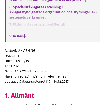
5. Antalet specialiståklagare och deras placering
6. Specialiståklagarnas ställning i
Åklagarmyndighetens organisation och styrningen av
systemets verksamhet
7. Utdelning av arbetsuppgifter till
specialiståklagarna och den operativa ledningen av
verksamheten
Visa mer
7.1 Ärenden som är krävande på det
riksomfattande planet
ALLMÄN ANVISNING
7.2 Anmälningar till RÅB
RÅ:2021:1
Dnro 012/31/19
8. Statsåklagarna som ansvarar för specialområdena
10.11.2021
9. Kompetensutveckling och -ledning
Gäller 1.1.2022 – tills vidare
10. Riksomfattande administrering och rapportering
Häver linjedragningen om reformen av
av systemet med specialiserade åklagare
specialiståklagarsystemet från 14.12.2017.
1. Allmänt