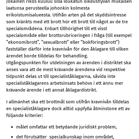
Jokainen rikos kuuluu sillä loukatun oikeushyvän mukaisen
laatunsa perusteella johonkin kolmesta
erikoistumisalueesta. Utifrån arten på det skyddsintresse
som kränkts med ett brott hör ett brott till något av de tre
specialområdena. Enbart tillhörighet till ett visst
specialområde eller brottsrubriceringen i fråga (till exempel
”ekonomibrott”, ”sexualbrott” eller ”bokföringsbrott”)
fastställer därför inte kravnivån för den åklagare till vilken
ärendet borde tilldelas för behandling.
Utgångspunkten för utdelningen av ärenden i distriktet ska
anses vara att de mest krävande ärendena vid respektive
tidpunkt delas ut till specialiståklagarna, såvida inte
specialiståklagarens arbetsinsats behövs i ett ännu mer
krävande ärende i ett annat åklagardistrikt.
I allmänhet ska ett brottmål som utifrån kravnivån tilldelas
en specialiståklagare dock alltid uppfylla åtminstone ett av
följande kriterier:
målet omfattar ett betydande juridiskt problem,
det förutsätter specialkunskap inom området,