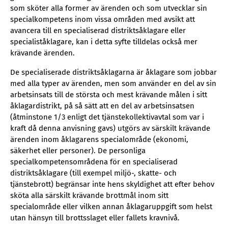
som sköter alla former av ärenden och som utvecklar sin
specialkompetens inom vissa områden med avsikt att
avancera till en specialiserad distriktsåklagare eller
specialiståklagare, kan i detta syfte tilldelas också mer
krävande ärenden.
De specialiserade distriktsåklagarna är åklagare som jobbar
med alla typer av ärenden, men som använder en del av sin
arbetsinsats till de största och mest krävande målen i sitt
åklagardistrikt, på så sätt att en del av arbetsinsatsen
(åtminstone 1/3 enligt det tjänstekollektivavtal som var i
kraft då denna anvisning gavs) utgörs av särskilt krävande
ärenden inom åklagarens specialområde (ekonomi,
säkerhet eller personer). De personliga
specialkompetensområdena för en specialiserad
distriktsåklagare (till exempel miljö-, skatte- och
tjänstebrott) begränsar inte hens skyldighet att efter behov
sköta alla särskilt krävande brottmål inom sitt
specialområde eller vilken annan åklagaruppgift som helst
utan hänsyn till brottsslaget eller fallets kravnivå.