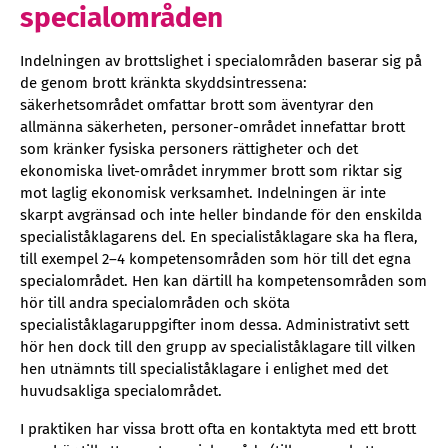
specialområden
Indelningen av brottslighet i specialområden baserar sig på
de genom brott kränkta skyddsintressena:
säkerhetsområdet omfattar brott som äventyrar den
allmänna säkerheten, personer-området innefattar brott
som kränker fysiska personers rättigheter och det
ekonomiska livet-området inrymmer brott som riktar sig
mot laglig ekonomisk verksamhet. Indelningen är inte
skarpt avgränsad och inte heller bindande för den enskilda
specialiståklagarens del. En specialiståklagare ska ha flera,
till exempel 2–4 kompetensområden som hör till det egna
specialområdet. Hen kan därtill ha kompetensområden som
hör till andra specialområden och sköta
specialiståklagaruppgifter inom dessa. Administrativt sett
hör hen dock till den grupp av specialiståklagare till vilken
hen utnämnts till specialiståklagare i enlighet med det
huvudsakliga specialområdet.
I praktiken har vissa brott ofta en kontaktyta med ett brott