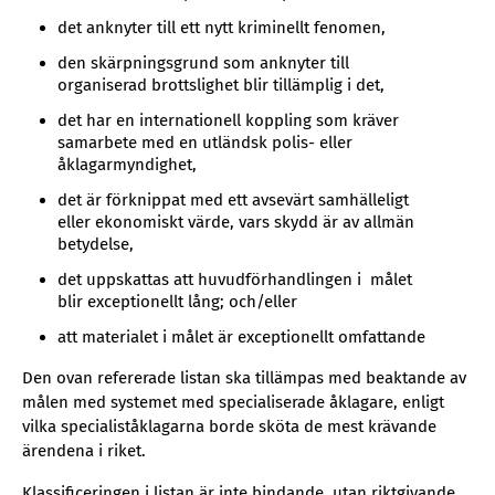
det anknyter till ett nytt kriminellt fenomen,
den skärpningsgrund som anknyter till
organiserad brottslighet blir tillämplig i det,
det har en internationell koppling som kräver
samarbete med en utländsk polis- eller
åklagarmyndighet,
det är förknippat med ett avsevärt samhälleligt
eller ekonomiskt värde, vars skydd är av allmän
betydelse,
det uppskattas att huvudförhandlingen i målet
blir exceptionellt lång; och/eller
att materialet i målet är exceptionellt omfattande
Den ovan refererade listan ska tillämpas med beaktande av
målen med systemet med specialiserade åklagare, enligt
vilka specialiståklagarna borde sköta de mest krävande
ärendena i riket.
Klassificeringen i listan är inte bindande, utan riktgivande.