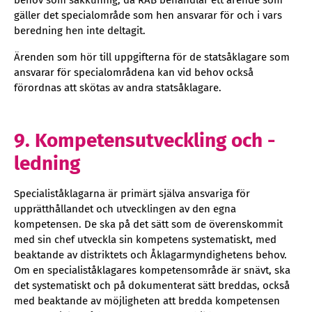
behov som sakkunnig, då RÅB behandlar ett ärende som
gäller det specialområde som hen ansvarar för och i vars
beredning hen inte deltagit.
Ärenden som hör till uppgifterna för de statsåklagare som
ansvarar för specialområdena kan vid behov också
förordnas att skötas av andra statsåklagare.
9. Kompetensutveckling och -
ledning
Specialiståklagarna är primärt själva ansvariga för
upprätthållandet och utvecklingen av den egna
kompetensen. De ska på det sätt som de överenskommit
med sin chef utveckla sin kompetens systematiskt, med
beaktande av distriktets och Åklagarmyndighetens behov.
Om en specialiståklagares kompetensområde är snävt, ska
det systematiskt och på dokumenterat sätt breddas, också
med beaktande av möjligheten att bredda kompetensen