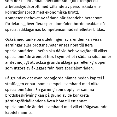
som hör till ett annat specialområde (till exempel ett
arbetarskyddsbrott med vållande av personskada eller
korruptionsbrott med ekonomiska brott).
Kompetensbehovet av sådana här ärendehelheter som
fördelar sig över flera specialområden borde beaktas då
specialiståklagarnas kompetensområdeshelheter bildas.
Också med tanke på utdelningen av ärenden kan vissa
gärningar eller brottshelheter anses höra till flera
specialområden. Chefen ska då vid behov avgöra till vilket
specialområde ärendet hör. I synnerhet i sådana situationer
är det möjligt att också grunda åklagarpar eller -grupper
som utgörs av åklagare från flera specialområden.
På grund av det ovan redogjorda nämns nedan kapitel i
strafflagen enbart som exempel i samband med olika
specialområden. En gärning som uppfyller samma
brottsbeskrivning kan på grund av de konkreta
gärningsförhållandena även höra till ett annat
specialområde än det i samband med vilket ifrågavarande
kapitel nämnts.