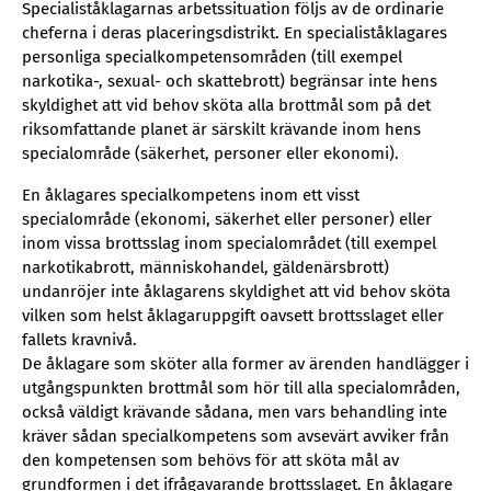
Specialiståklagarnas arbetssituation följs av de ordinarie
cheferna i deras placeringsdistrikt. En specialiståklagares
personliga specialkompetensområden (till exempel
narkotika-, sexual- och skattebrott) begränsar inte hens
skyldighet att vid behov sköta alla brottmål som på det
riksomfattande planet är särskilt krävande inom hens
specialområde (säkerhet, personer eller ekonomi).
En åklagares specialkompetens inom ett visst
specialområde (ekonomi, säkerhet eller personer) eller
inom vissa brottsslag inom specialområdet (till exempel
narkotikabrott, människohandel, gäldenärsbrott)
undanröjer inte åklagarens skyldighet att vid behov sköta
vilken som helst åklagaruppgift oavsett brottsslaget eller
fallets kravnivå.
De åklagare som sköter alla former av ärenden handlägger i
utgångspunkten brottmål som hör till alla specialområden,
också väldigt krävande sådana, men vars behandling inte
kräver sådan specialkompetens som avsevärt avviker från
den kompetensen som behövs för att sköta mål av
grundformen i det ifrågavarande brottsslaget. En åklagare