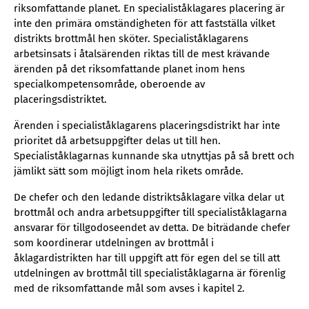
riksomfattande planet. En specialiståklagares placering är
inte den primära omständigheten för att fastställa vilket
distrikts brottmål hen sköter. Specialiståklagarens
arbetsinsats i åtalsärenden riktas till de mest krävande
ärenden på det riksomfattande planet inom hens
specialkompetensområde, oberoende av
placeringsdistriktet.
Ärenden i specialiståklagarens placeringsdistrikt har inte
prioritet då arbetsuppgifter delas ut till hen.
Specialiståklagarnas kunnande ska utnyttjas på så brett och
jämlikt sätt som möjligt inom hela rikets område.
De chefer och den ledande distriktsåklagare vilka delar ut
brottmål och andra arbetsuppgifter till specialiståklagarna
ansvarar för tillgodoseendet av detta. De biträdande chefer
som koordinerar utdelningen av brottmål i
åklagardistrikten har till uppgift att för egen del se till att
utdelningen av brottmål till specialiståklagarna är förenlig
med de riksomfattande mål som avses i kapitel 2.