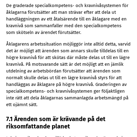
De graderade specialkompetens- och kravnivåsystemen för
åklagarna förutsätter att man strävar efter att dela ut
handläggningen av ett åtalsärende till en åklagare med en
kravnivå som sammanfaller med den specialkompetens
som skötseln av ärendet förutsätter.
Åklagarens arbetssituation möjliggör inte alltid detta, varvid
det är möjligt att ärenden som annars skulle tilldelas till en
högre kravnivå för att skötas där måste delas ut till en lägre
kravnivå. På motsvarande sätt är det möjligt att en jämlik
utdelning av arbetsbördan förutsätter att ärenden som
normalt skulle delas ut till en lägre kravnivå styrs för att
handläggas av åklagare på högre kravnivå. Graderingen av
specialkompetens- och kravnivåsystemen ger följaktligen
inte rätt att dela åklagarnas sammanlagda arbetsmängd på
ett ojämnt sätt.
7.1 Ärenden som är krävande på det
riksomfattande planet