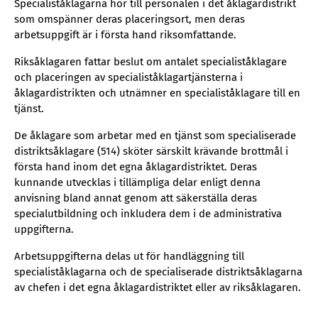
Specialiståklagarna hör till personalen i det åklagardistrikt
som omspänner deras placeringsort, men deras
arbetsuppgift är i första hand riksomfattande.
Riksåklagaren fattar beslut om antalet specialiståklagare
och placeringen av specialiståklagartjänsterna i
åklagardistrikten och utnämner en specialiståklagare till en
tjänst.
De åklagare som arbetar med en tjänst som specialiserade
distriktsåklagare (514) sköter särskilt krävande brottmål i
första hand inom det egna åklagardistriktet. Deras
kunnande utvecklas i tillämpliga delar enligt denna
anvisning bland annat genom att säkerställa deras
specialutbildning och inkludera dem i de administrativa
uppgifterna.
Arbetsuppgifterna delas ut för handläggning till
specialiståklagarna och de specialiserade distriktsåklagarna
av chefen i det egna åklagardistriktet eller av riksåklagaren.