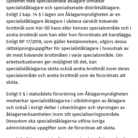
Systemet med specialiserade åklagare omfattar
specialiståklagare och specialiserade distriktsåklagare.
Enligt 2 kap. 14 § i lagen om Åklagarmyndigheten är en
specialiståklagare åklagare i sådana särskilt krävande
brottmål som hör till hans eller hennes specialområde och i
andra brottmål som han eller hon förordnats att handlägga.
Enligt RP 17/2018, som gäller bestämmelsen, utgörs dessa
rättskipningsuppgifter för specialiståklagare i huvudsak av
de mest krävande brottmålen i varje specialområde. Om
arbetssituationen ger möjlighet till det, kan
specialiståklagarna sköta också andra brottmål inom deras
specialområde och andra brottmål som de förordnats att
sköta.
Enligt 5 § i statsrådets förordning om Åklagarmyndigheten
medverkar specialiståklagarna i utbildningen av åklagare
och också i övrigt deltar i utvecklingen och styrningen av
åklagarverksamheten inom sitt specialiseringsområde.
Dessutom ska specialiståklagarna utföra övriga
administrativa uppgifter som de förordnas att sköta.