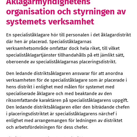
Åklagarmyndighetens
organisation och styrningen av
systemets verksamhet
En specialiståklagare hör till personalen i det åklagardistrikt
där hen är placerad. Specialiståklagarnas
verksamhetsområde omfattar dock hela riket, till vilket
specialiståklagartjänster tillhandahålls på ett jämlikt sätt,
oberoende av specialiståklagarnas placeringsdistrikt.
Den ledande distriktsåklagaren ansvarar för att anordna
verksamheten för de specialiståklagare som är placerade i
hens distrikt i enlighet med målen för systemet med
specialiserade åklagare och med beaktande av den
riksomfattande karaktären på specialiståklagarens uppgift.
Den ledande distriktsåklagaren eller den biträdande chefen
i placeringsdistriktet är specialiståklagarens närchef i
enlighet med arrangemangen för ledningen av distriktet
och arbetsfördelningen för dess chefer.