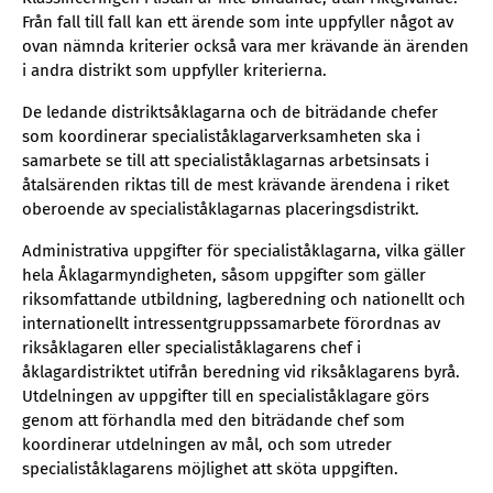
Från fall till fall kan ett ärende som inte uppfyller något av
ovan nämnda kriterier också vara mer krävande än ärenden
i andra distrikt som uppfyller kriterierna.
De ledande distriktsåklagarna och de biträdande chefer
som koordinerar specialiståklagarverksamheten ska i
samarbete se till att specialiståklagarnas arbetsinsats i
åtalsärenden riktas till de mest krävande ärendena i riket
oberoende av specialiståklagarnas placeringsdistrikt.
Administrativa uppgifter för specialiståklagarna, vilka gäller
hela Åklagarmyndigheten, såsom uppgifter som gäller
riksomfattande utbildning, lagberedning och nationellt och
internationellt intressentgruppssamarbete förordnas av
riksåklagaren eller specialiståklagarens chef i
åklagardistriktet utifrån beredning vid riksåklagarens byrå.
Utdelningen av uppgifter till en specialiståklagare görs
genom att förhandla med den biträdande chef som
koordinerar utdelningen av mål, och som utreder
specialiståklagarens möjlighet att sköta uppgiften.