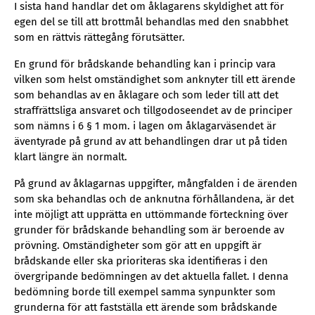
I sista hand handlar det om åklagarens skyldighet att för
egen del se till att brottmål behandlas med den snabbhet
som en rättvis rättegång förutsätter.
En grund för brådskande behandling kan i princip vara
vilken som helst omständighet som anknyter till ett ärende
som behandlas av en åklagare och som leder till att det
straffrättsliga ansvaret och tillgodoseendet av de principer
som nämns i 6 § 1 mom. i lagen om åklagarväsendet är
äventyrade på grund av att behandlingen drar ut på tiden
klart längre än normalt.
På grund av åklagarnas uppgifter, mångfalden i de ärenden
som ska behandlas och de anknutna förhållandena, är det
inte möjligt att upprätta en uttömmande förteckning över
grunder för brådskande behandling som är beroende av
prövning. Omständigheter som gör att en uppgift är
brådskande eller ska prioriteras ska identifieras i den
övergripande bedömningen av det aktuella fallet. I denna
bedömning borde till exempel samma synpunkter som
grunderna för att fastställa ett ärende som brådskande