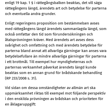
enligt 19 kap. 1 § i rättegångsbalken beaktas, det vill säga
rättegångens längd, ärendets art och betydelse för parterna
och eventuella andra grunder.
Enligt regeringens proposition om bestämmelsen avses
med rättegångens längd ärendets sammanlagda längd, som
också omfattar den tid som förundersökningen och
åtalsprövningen kräver. Med ärendets art avses dess
svårighet och omfattning och med ärendets betydelse för
parterna bland annat att allvarliga gärningar kan anses vara
betydelsefullare än mindre allvarliga gärningar för parterna
i ett brottmål. Till exempel hur myndigheternas och
parternas verksamhet påverkat ärendets längd kunde
beaktas som en annan grund för brådskande behandling
(RP 233/2008 s. 31).
Vid sidan om dessa omständigheter av allmän art ska
uppmärksamhet riktas till exempel mot följande perspektiv
i den enskilda prövningen av brådskan och prioriteten för
en åklagaruppgift: