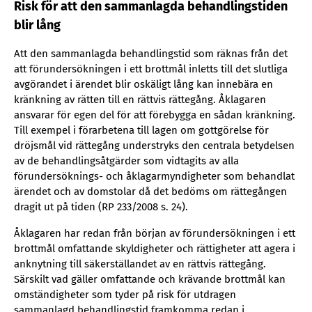
Risk för att den sammanlagda behandlingstiden
blir lång
Att den sammanlagda behandlingstid som räknas från det
att förundersökningen i ett brottmål inletts till det slutliga
avgörandet i ärendet blir oskäligt lång kan innebära en
kränkning av rätten till en rättvis rättegång. Åklagaren
ansvarar för egen del för att förebygga en sådan kränkning.
Till exempel i förarbetena till lagen om gottgörelse för
dröjsmål vid rättegång understryks den centrala betydelsen
av de behandlingsåtgärder som vidtagits av alla
förundersöknings- och åklagarmyndigheter som behandlat
ärendet och av domstolar då det bedöms om rättegången
dragit ut på tiden (RP 233/2008 s. 24).
Åklagaren har redan från början av förundersökningen i ett
brottmål omfattande skyldigheter och rättigheter att agera i
anknytning till säkerställandet av en rättvis rättegång.
Särskilt vad gäller omfattande och krävande brottmål kan
omständigheter som tyder på risk för utdragen
sammanlagd behandlingstid framkomma redan i