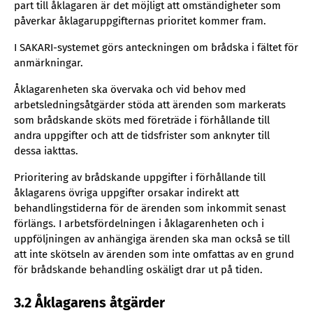
part till åklagaren är det möjligt att omständigheter som
påverkar åklagaruppgifternas prioritet kommer fram.
I SAKARI-systemet görs anteckningen om brådska i fältet för
anmärkningar.
Åklagarenheten ska övervaka och vid behov med
arbetsledningsåtgärder stöda att ärenden som markerats
som brådskande sköts med företräde i förhållande till
andra uppgifter och att de tidsfrister som anknyter till
dessa iakttas.
Prioritering av brådskande uppgifter i förhållande till
åklagarens övriga uppgifter orsakar indirekt att
behandlingstiderna för de ärenden som inkommit senast
förlängs. I arbetsfördelningen i åklagarenheten och i
uppföljningen av anhängiga ärenden ska man också se till
att inte skötseln av ärenden som inte omfattas av en grund
för brådskande behandling oskäligt drar ut på tiden.
3.2 Åklagarens åtgärder