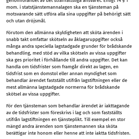
genomförandet av det straffrättsliga ansvaret. Enligt 14 § 1
mom. i statstjänstemannalagen ska en tjänsteman på
motsvarande sätt utföra alla sina uppgifter på behörigt sätt
och utan dröjsmål.
Förutom den allmänna skyldigheten att sköta ärenden i
snabb takt omfattar skötseln av åklagaruppgifter också
många andra speciella lagstadgade grunder för brådskande
behandling, med stöd av vilka skötseln av vissa uppgifter
ska ges prioritet i förhållande till andra uppgifter. Det kan
handla om tidsfrister som framgår direkt av lagen, en
tidsfrist som en domstol eller annan myndighet som
behandlar ärendet fastställt utifrån lagstiftningen eller de
mest allmänna lagstadgade normerna för brådskande
skötsel av vissa uppgifter.
För den tjänsteman som behandlar ärendet är iakttagande
av de tidsfrister som föreskrivs i lag och som fastställts
utifrån lagstiftningen en tjänsteplikt. Till exempel en stor
mängd andra ärenden som tjänstemannen ska sköta
berättigar inte honom eller henne att inte iaktta tidsfristen.