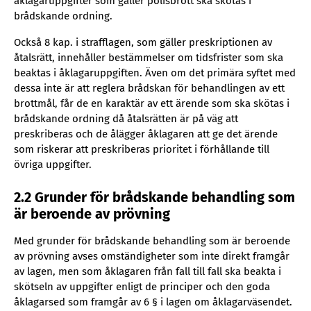
åklagaruppgifter som gäller polisbrott ska skötas i
brådskande ordning.
Också 8 kap. i strafflagen, som gäller preskriptionen av
åtalsrätt, innehåller bestämmelser om tidsfrister som ska
beaktas i åklagaruppgiften. Även om det primära syftet med
dessa inte är att reglera brådskan för behandlingen av ett
brottmål, får de en karaktär av ett ärende som ska skötas i
brådskande ordning då åtalsrätten är på väg att
preskriberas och de ålägger åklagaren att ge det ärende
som riskerar att preskriberas prioritet i förhållande till
övriga uppgifter.
2.2 Grunder för brådskande behandling som
är beroende av prövning
Med grunder för brådskande behandling som är beroende
av prövning avses omständigheter som inte direkt framgår
av lagen, men som åklagaren från fall till fall ska beakta i
skötseln av uppgifter enligt de principer och den goda
åklagarsed som framgår av 6 § i lagen om åklagarväsendet.