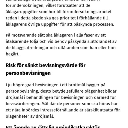
förundersökningen, vilket förutsätter att de
åklagaruppgifter som hör till förundersökningsarbetet
redan i detta skede ska ges prioritet i förhållande till
åklagarens övriga uppgifter för att påskynda processen.
På motsvarande sätt ska åklagaren i alla faser av ett
åtalsärende följa och vid behov påskynda slutförandet av
de tilläggsutredningar och utlåtanden som han eller hon
begärt.
Risk för sänkt bevisningsvärde för
personbevisningen
I ju högre grad bevisningen i ett brottmål bygger på
personbevisning, desto betydelsefullare olägenhet bildar
dröjsmål i behandlingen för bevisningen och därmed för
bevisvärderingen. Mål där de personer som ska höras har
ett nära inbördes intresseförhållande är särskilt utsatta för
olägenheter av dröjsmål.
Ett ärende av rättslig prejudikatkaraktär