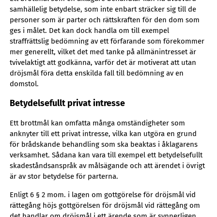
samhällelig betydelse, som inte enbart sträcker sig till de
personer som är parter och rättskraften för den dom som
ges i målet. Det kan dock handla om till exempel
straffrättslig bedömning av ett förfarande som förekommer
mer generellt, vilket det med tanke på allmänintresset är
tvivelaktigt att godkänna, varför det är motiverat att utan
dröjsmål föra detta enskilda fall till bedömning av en
domstol.
Betydelsefullt privat intresse
Ett brottmål kan omfatta många omständigheter som
anknyter till ett privat intresse, vilka kan utgöra en grund
för brådskande behandling som ska beaktas i åklagarens
verksamhet. Sådana kan vara till exempel ett betydelsefullt
skadeståndsanspråk av målsägande och att ärendet i övrigt
är av stor betydelse för parterna.
Enligt 6 § 2 mom. i lagen om gottgörelse för dröjsmål vid
rättegång höjs gottgörelsen för dröjsmål vid rättegång om
det handlar om dröjsmål i ett ärende som är synnerligen