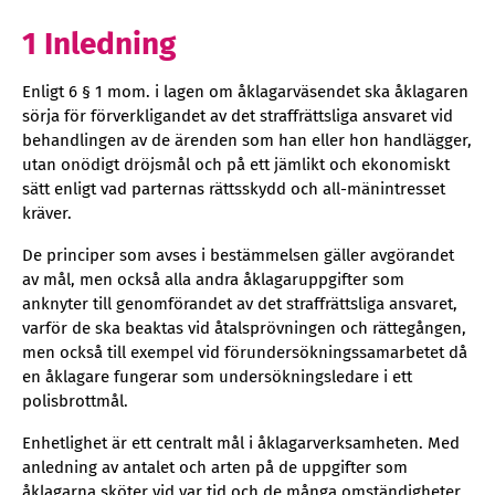
1 Inledning
Enligt 6 § 1 mom. i lagen om åklagarväsendet ska åklagaren
sörja för förverkligandet av det straffrättsliga ansvaret vid
behandlingen av de ärenden som han eller hon handlägger,
utan onödigt dröjsmål och på ett jämlikt och ekonomiskt
sätt enligt vad parternas rättsskydd och all-mänintresset
kräver.
De principer som avses i bestämmelsen gäller avgörandet
av mål, men också alla andra åklagaruppgifter som
anknyter till genomförandet av det straffrättsliga ansvaret,
varför de ska beaktas vid åtalsprövningen och rättegången,
men också till exempel vid förundersökningssamarbetet då
en åklagare fungerar som undersökningsledare i ett
polisbrottmål.
Enhetlighet är ett centralt mål i åklagarverksamheten. Med
anledning av antalet och arten på de uppgifter som
åklagarna sköter vid var tid och de många omständigheter