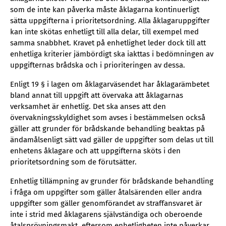
som de inte kan påverka måste åklagarna kontinuerligt
sätta uppgifterna i prioritetsordning. Alla åklagaruppgifter
kan inte skötas enhetligt till alla delar, till exempel med
samma snabbhet. Kravet på enhetlighet leder dock till att
enhetliga kriterier jämbördigt ska iakttas i bedömningen av
uppgifternas brådska och i prioriteringen av dessa.
Enligt 19 § i lagen om åklagarväsendet har åklagarämbetet
bland annat till uppgift att övervaka att åklagarnas
verksamhet är enhetlig. Det ska anses att den
övervakningsskyldighet som avses i bestämmelsen också
gäller att grunder för brådskande behandling beaktas på
ändamålsenligt sätt vad gäller de uppgifter som delas ut till
enhetens åklagare och att uppgifterna sköts i den
prioritetsordning som de förutsätter.
Enhetlig tillämpning av grunder för brådskande behandling
i fråga om uppgifter som gäller åtalsärenden eller andra
uppgifter som gäller genomförandet av straffansvaret är
inte i strid med åklagarens självständiga och oberoende
åtalsprövningsmakt, eftersom enhetligheten inte påverkar