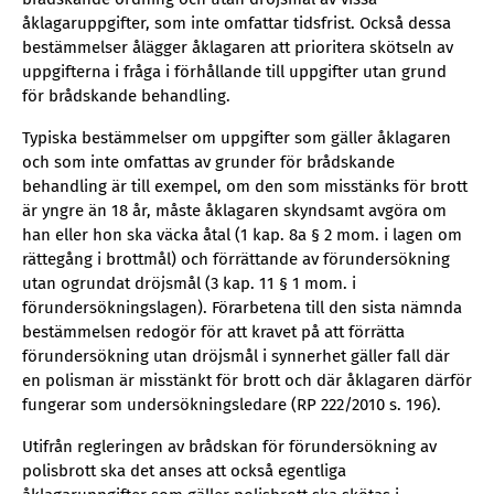
åklagaruppgifter, som inte omfattar tidsfrist. Också dessa
bestämmelser ålägger åklagaren att prioritera skötseln av
uppgifterna i fråga i förhållande till uppgifter utan grund
för brådskande behandling.
Typiska bestämmelser om uppgifter som gäller åklagaren
och som inte omfattas av grunder för brådskande
behandling är till exempel, om den som misstänks för brott
är yngre än 18 år, måste åklagaren skyndsamt avgöra om
han eller hon ska väcka åtal (1 kap. 8a § 2 mom. i lagen om
rättegång i brottmål) och förrättande av förundersökning
utan ogrundat dröjsmål (3 kap. 11 § 1 mom. i
förundersökningslagen). Förarbetena till den sista nämnda
bestämmelsen redogör för att kravet på att förrätta
förundersökning utan dröjsmål i synnerhet gäller fall där
en polisman är misstänkt för brott och där åklagaren därför
fungerar som undersökningsledare (RP 222/2010 s. 196).
Utifrån regleringen av brådskan för förundersökning av
polisbrott ska det anses att också egentliga