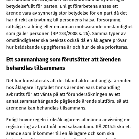
betydelsefullt för parten. Enligt förarbetena anses ett
ärende vara av synnerlig stor betydelse för en part då det
har direkt anknytning till personens hälsa, försörjning,
rättsliga ställning eller en annan motsvarande omständighet
som gäller personen (RP 233/2008 s. 26). Samma typer av
omständigheter ska beaktas också då en åklagare prövar
hur brådskande uppgifterna är och hur de ska prioriteras.
Ett sammanhang som förutsätter att ärenden
behandlas tillsammans
Det har konstaterats att det bland äldre anhängiga ärenden
hos åklagare i typfallet finns ärenden vars behandling
avbrutits för att vänta på att förundersökningen av ett
annat sammanhängande pågående ärende slutförs, så att
ärendena kan behandlas tillsammans.
Enligt huvudregeln i riksåklagarens allmänna anvisning om
registrering av brottmål med saksamband RÅ:2015:5 ska ett
ärende som inkommer till en åklagare och som ska