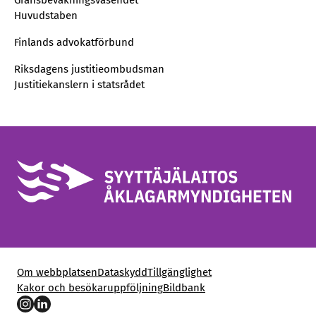
Gränsbevakningsväsendet
Huvudstaben
Finlands advokatförbund
Riksdagens justitieombudsman
Justitiekanslern i statsrådet
Om webbplatsen
Dataskydd
Tillgänglighet
Kakor och besökaruppföljning
Bildbank