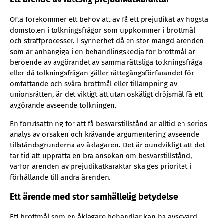
Ofta förekommer ett behov att av få ett prejudikat av högsta
domstolen i tolkningsfrågor som uppkommer i brottmål
och straffprocesser. I synnerhet då en stor mängd ärenden
som är anhängiga i en behandlingskedja för brottmål är
beroende av avgörandet av samma rättsliga tolkningsfråga
eller då tolkningsfrågan gäller rättegångsförfarandet för
omfattande och svåra brottmål eller tillämpning av
unionsrätten, är det viktigt att utan oskäligt dröjsmål få ett
avgörande avseende tolkningen.
En förutsättning för att få besvärstillstånd är alltid en seriös
analys av orsaken och krävande argumentering avseende
tillståndsgrunderna av åklagaren. Det är oundvikligt att det
tar tid att upprätta en bra ansökan om besvärstillstånd,
varför ärenden av prejudikatkaraktär ska ges prioritet i
förhållande till andra ärenden.
Ett ärende med stor samhällelig betydelse
Ett brottmål som en åklagare behandlar kan ha avsevärd