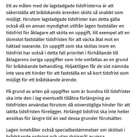
Ett av målen med de lagstadgade tidsfristerna är att
säkerställa att brådskande ärenden sköts så snabbt som
möjligt. Förutom lagstadgade tidsfrister kan detta gälla
också då en annan myndighet utifrån lagen fastställer en
tidsfrist för åklagare att sköta en uppgift, till exempel att en
domstol fastställer tidsfristen för att väcka åtal mot en
häktad svarande. En uppgift som ska skötas inom en
tidsfrist har också i detta fall prioritet i förhållande till
åklagarens övriga uppgifter som inte omfattas av en grund
för brådskande behandling. Följaktligen får de sist nämnda
inte vara ett hinder för att fastställa en så kort tidsfrist som
möjligt för ett brådskande ärende.
På grund av arten på uppgifter som är bundna till tidsfrister
ska inte den i lag eventuellt tillåtna förlängning av
tidsfristen användas förutom då oöverstigliga hinder för att
iaktta tidsfristen föreligger. Förlängd tidsfrist ska inte heller
ansökas för längre tid än vad dessa grunder förutsätter.
Lagen innehåller också specialbestämmelser om skötsel i
brådskande ordning och utan dröjsmål av vissa