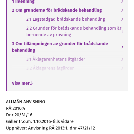
1 Inledning
2 Om grunderna för brådskande behandling
2.1 Lagstadgad brådskande behandling
2.2 Grunder för brådskande behandling som är
beroende av prövning
3 Om tillämpningen av grunder för brådskande
behandling
3.1 Åklagarenhetens åtgärder
3.2 Åklagarens åtgärder
4. Uppföljning och utveckling av anvisningen
Visa mer
ALLMÄN ANVISNING
RÅ:2016:4
Dnr 20/31/16
Gäller fr.o.m. 1.10.2016-tills vidare
Upphäver: Anvisning RÅ:2013:1, dnr 47/21/12