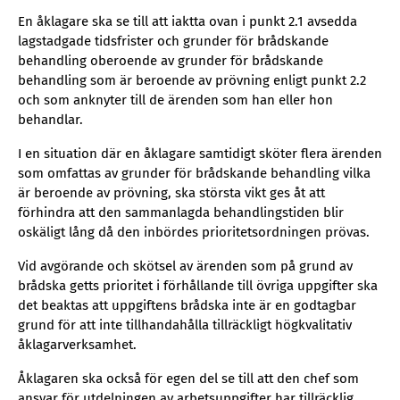
En åklagare ska se till att iaktta ovan i punkt 2.1 avsedda
lagstadgade tidsfrister och grunder för brådskande
behandling oberoende av grunder för brådskande
behandling som är beroende av prövning enligt punkt 2.2
och som anknyter till de ärenden som han eller hon
behandlar.
I en situation där en åklagare samtidigt sköter flera ärenden
som omfattas av grunder för brådskande behandling vilka
är beroende av prövning, ska största vikt ges åt att
förhindra att den sammanlagda behandlingstiden blir
oskäligt lång då den inbördes prioritetsordningen prövas.
Vid avgörande och skötsel av ärenden som på grund av
brådska getts prioritet i förhållande till övriga uppgifter ska
det beaktas att uppgiftens brådska inte är en godtagbar
grund för att inte tillhandahålla tillräckligt högkvalitativ
åklagarverksamhet.
Åklagaren ska också för egen del se till att den chef som
ansvar för utdelningen av arbetsuppgifter har tillräcklig