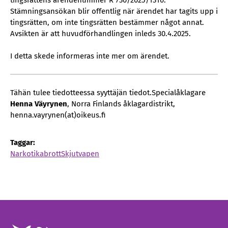
tingsrättens ärendenummer R 730/2025/1316.
Stämningsansökan blir offentlig när ärendet har tagits upp i
tingsrätten, om inte tingsrätten bestämmer något annat.
Avsikten är att huvudförhandlingen inleds 30.4.2025.
I detta skede informeras inte mer om ärendet.
Tähän tulee tiedotteessa syyttäjän tiedot.Specialåklagare
Henna Väyrynen
, Norra Finlands åklagardistrikt,
henna.vayrynen(at)oikeus.fi
Taggar:
Narkotikabrott
Skjutvapen