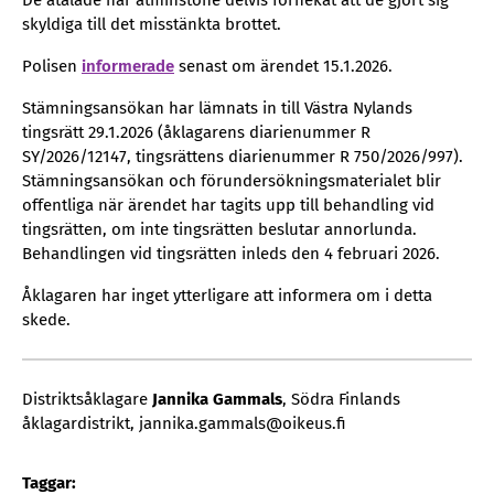
De åtalade har åtminstone delvis förnekat att de gjort sig
skyldiga till det misstänkta brottet.
Polisen
informerade
senast om ärendet 15.1.2026.
Stämningsansökan har lämnats in till Västra Nylands
tingsrätt 29.1.2026 (åklagarens diarienummer R
SY/2026/12147, tingsrättens diarienummer R 750/2026/997).
Stämningsansökan och förundersökningsmaterialet blir
offentliga när ärendet har tagits upp till behandling vid
tingsrätten, om inte tingsrätten beslutar annorlunda.
Behandlingen vid tingsrätten inleds den 4 februari 2026.
Åklagaren har inget ytterligare att informera om i detta
skede.
Distriktsåklagare
Jannika Gammals
, Södra Finlands
åklagardistrikt, jannika.gammals@oikeus.fi
Taggar: