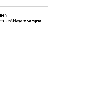
inen
striktsåklagare
Sampsa