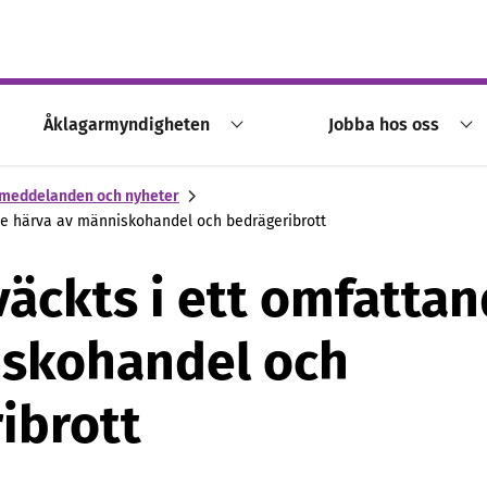
Åklagarmyndigheten
Jobba hos oss
meddelanden och nyheter
nde härva av människohandel och bedrägeribrott
väckts i ett omfatta
iskohandel och
ibrott