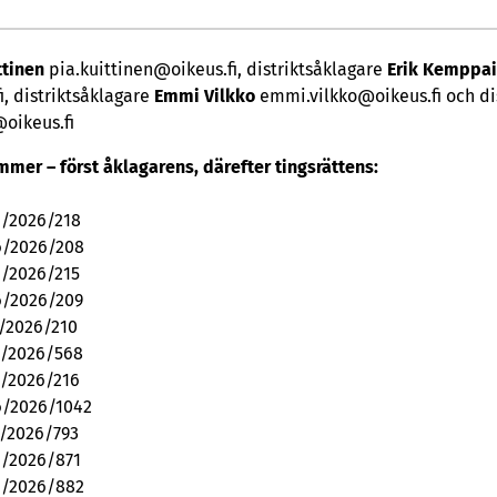
ttinen
pia.kuittinen@oikeus.fi, distriktsåklagare
Erik Kemppa
, distriktsåklagare
Emmi Vilkko
emmi.vilkko@oikeus.fi och di
oikeus.fi
mer – först åklagarens, därefter tingsrättens:
6/2026/218
6/2026/208
6/2026/215
6/2026/209
/2026/210
6/2026/568
6/2026/216
6/2026/1042
6/2026/793
6/2026/871
6/2026/882