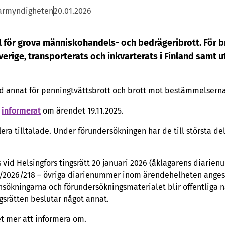
armyndigheten
20.01.2026
l för grova människohandels- och bedrägeribrott. För b
verige, transporterats och inkvarterats i Finland samt ut
and annat för penningtvättsbrott och brott mot bestämmelsern
r
informerat
om ärendet 19.11.2025.
ra tilltalade. Under förundersökningen har de till största dele
vid Helsingfors tingsrätt 20 januari 2026 (åklagarens diarie
/2026/218 – övriga diarienummer inom ärendehelheten anges i
ökningarna och förundersökningsmaterialet blir offentliga n
ngsrätten beslutar något annat.
et mer att informera om.