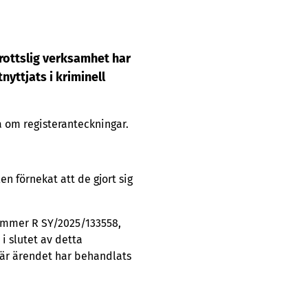
rottslig verksamhet har
nyttjats i kriminell
a om registeranteckningar.
n förnekat att de gjort sig
nummer R SY/2025/133558,
 slutet av detta
är ärendet har behandlats