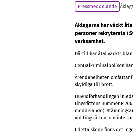
Pressmeddelande
Åklag
Åklagarna har väckt åta
personer rekryterats i S
verksamhet.
Därtill har åtal väckts bl
Centralkriminalpolisen ha
Ärendehelheten omfattar fle
skyldiga till brott.
Huvudförhandlingen inleds 
tingsrättens nummer R 706
meddelande). Stämningsans
vid tingsrätten, om inte ti
I detta skede finns det ing