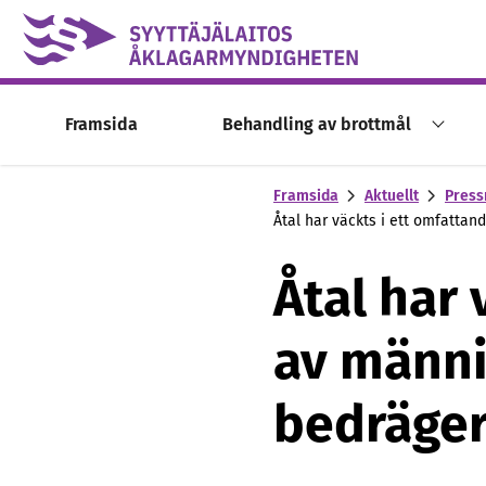
Skip to content -saavutettavuusohje
Framsida
Behandling av brottmål
Framsida
Aktuellt
Press
Åtal har väckts i ett omfatta
Åtal har 
av männ
bedräger