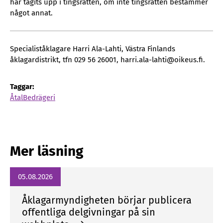
har tagits upp i tingsrätten, om inte tingsrätten bestämmer
något annat.
Specialiståklagare Harri Ala-Lahti, Västra Finlands
åklagardistrikt, tfn 029 56 26001, harri.ala-lahti@oikeus.fi.
Taggar:
Åtal
Bedrägeri
Mer läsning
05.08.2026
Åklagarmyndigheten börjar publicera
offentliga delgivningar på sin