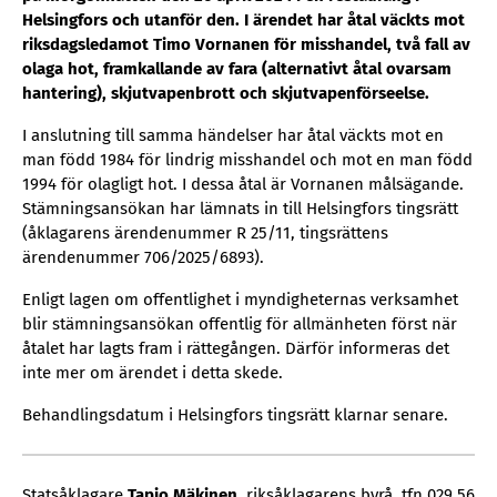
Helsingfors och utanför den. I ärendet har åtal väckts mot
riksdagsledamot Timo Vornanen för misshandel, två fall av
olaga hot, framkallande av fara (alternativt åtal ovarsam
hantering), skjutvapenbrott och skjutvapenförseelse.
I anslutning till samma händelser har åtal väckts mot en
man född 1984 för lindrig misshandel och mot en man född
1994 för olagligt hot. I dessa åtal är Vornanen målsägande.
Stämningsansökan har lämnats in till Helsingfors tingsrätt
(åklagarens ärendenummer R 25/11, tingsrättens
ärendenummer 706/2025/6893).
Enligt lagen om offentlighet i myndigheternas verksamhet
blir stämningsansökan offentlig för allmänheten först när
åtalet har lagts fram i rättegången. Därför informeras det
inte mer om ärendet i detta skede.
Behandlingsdatum i Helsingfors tingsrätt klarnar senare.
Statsåklagare
Tapio Mäkinen
, riksåklagarens byrå, tfn 029 56