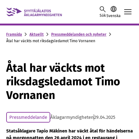
Skip to content -saavutettavuusohje
Sök
Svenska
Framsida
Aktuellt
Pressmeddelanden och nyheter
Åtal har väckts mot riksdagsledamot Timo Vornanen
Åtal har väckts mot
riksdagsledamot Timo
Vornanen
Pressmeddelande
Åklagarmyndigheten
29.04.2025
Statsåklagare Tapio Mäkinen har väckt åtal för händelserna
på morgonnatten den 26 april 2024 i en restaurang i