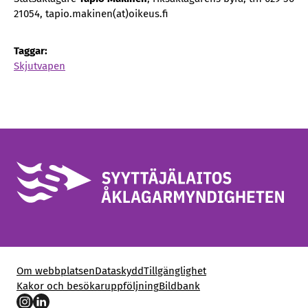
21054, tapio.makinen(at)oikeus.fi
Taggar:
Skjutvapen
Om webbplatsen
Dataskydd
Tillgänglighet
Kakor och besökaruppföljning
Bildbank