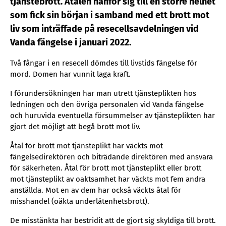
tjänstebrott. Åtalen hänför sig till en större helhet
som fick sin början i samband med ett brott mot
liv som inträffade på resecellsavdelningen vid
Vanda fängelse i januari 2022.
Två fångar i en resecell dömdes till livstids fängelse för
mord. Domen har vunnit laga kraft.
I förundersökningen har man utrett tjänsteplikten hos
ledningen och den övriga personalen vid Vanda fängelse
och huruvida eventuella försummelser av tjänsteplikten har
gjort det möjligt att begå brott mot liv.
Åtal för brott mot tjänsteplikt har väckts mot
fängelsedirektören och biträdande direktören med ansvara
för säkerheten. Åtal för brott mot tjänsteplikt eller brott
mot tjänsteplikt av oaktsamhet har väckts mot fem andra
anställda. Mot en av dem har också väckts åtal för
misshandel (oäkta underlåtenhetsbrott).
De misstänkta har bestridit att de gjort sig skyldiga till brott.