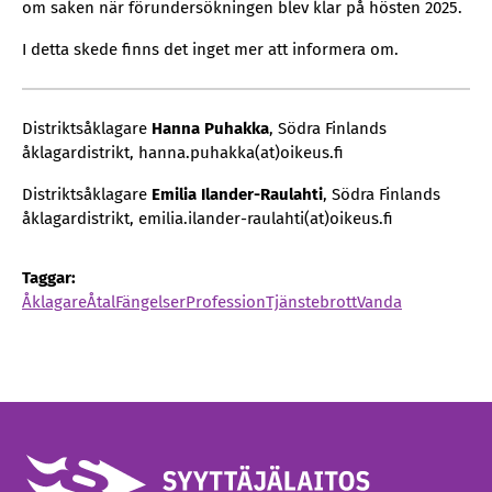
om saken när förundersökningen blev klar på hösten 2025.
I detta skede finns det inget mer att informera om.
Distriktsåklagare
Hanna Puhakka
, Södra Finlands
åklagardistrikt, hanna.puhakka(at)oikeus.fi
Distriktsåklagare
Emilia Ilander-Raulahti
, Södra Finlands
åklagardistrikt, emilia.ilander-raulahti(at)oikeus.fi
Taggar:
Åklagare
Åtal
Fängelser
Profession
Tjänstebrott
Vanda