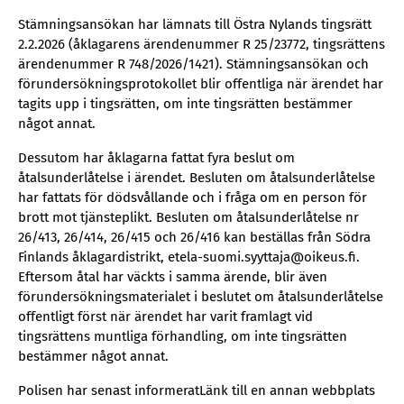
Stämningsansökan har lämnats till Östra Nylands tingsrätt
2.2.2026 (åklagarens ärendenummer R 25/23772, tingsrättens
ärendenummer R 748/2026/1421). Stämningsansökan och
förunder­söknings­protokollet blir offentliga när ärendet har
tagits upp i tingsrätten, om inte tingsrätten bestämmer
något annat.
Dessutom har åklagarna fattat fyra beslut om
åtalsunderlåtelse i ärendet. Besluten om åtals­under­låtelse
har fattats för dödsvållande och i fråga om en person för
brott mot tjänsteplikt. Besluten om åtalsunderlåtelse nr
26/413, 26/414, 26/415 och 26/416 kan beställas från Södra
Finlands åklagardistrikt, etela-suomi.syyttaja@oikeus.fi.
Eftersom åtal har väckts i samma ärende, blir även
förundersök­ningsmaterialet i beslutet om åtalsunderlåtelse
offentligt först när ärendet har varit framlagt vid
tingsrättens muntliga förhandling, om inte tingsrätten
bestämmer något annat.
Polisen har senast informeratLänk till en annan webbplats