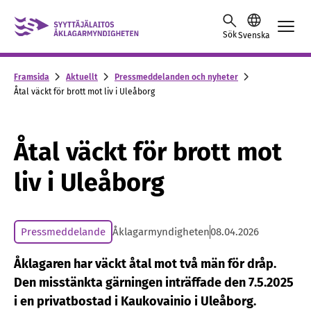
Skip to content -saavutettavuusohje
Sök
Svenska
Framsida
Aktuellt
Pressmeddelanden och nyheter
Åtal väckt för brott mot liv i Uleåborg
Åtal väckt för brott mot
liv i Uleåborg
Pressmeddelande
Åklagarmyndigheten
08.04.2026
Åklagaren har väckt åtal mot två män för dråp.
Den misstänkta gärningen inträffade den 7.5.2025
i en privatbostad i Kaukovainio i Uleåborg.