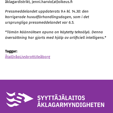
åklagardistrikt, jenni.harvio(at)oikeus.fi
Pressmeddelandet uppdaterats 9.4 kl. 14.30: den
korrigerade huvudförhandlingsdagen, som i det
ursprungliga pressmeddelandet var 6.5.
*Tämän käännöksen apuna on käytetty tekoälyä. Denna
översättning har gjorts med hjälp av artificiell intelligens.*
Taggar:
Åtal
Dråp
Livsbrott
Uleåborg