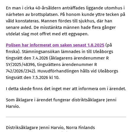
En man i cirka 40-årsåldern anträffades liggande utomhus i
närheten av brottsplatsen. På honom kunde yttre tecken på
våld konstateras. Mannen fördes till sjukhus, där han
senare avled. De misstänkta männen hade flera gånger
utdelat slag mot offret med ett eggvapen.
Polisen har informerat om saken senast 1.8.2025
(på
finska). Stämningsansökan lämnades in till Uleåborgs
tingsrätt den 7.4.2026 (åklagarens ärendenummer R
SY/2025/48396, tingsrättens ärendenummer R
742/2026/2342). Huvudförhandlingen hålls vid Uleåborgs
tingsrätt den 7.5.2026 kl 10.
I detta skede finns det inget mer att informera om i ärendet.
Som åklagare i ärendet fungerar distriktsåklagare Jenni
Harvio.
Distriksåklagare Jenni Harvio, Norra Finlands