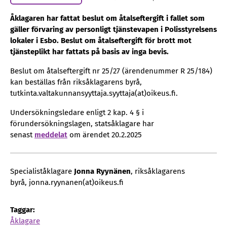
Åklagaren har fattat beslut om åtalseftergift i fallet som
gäller förvaring av personligt tjänstevapen i Polisstyrelsens
lokaler i Esbo. Beslut om åtalseftergift för brott mot
tjänsteplikt har fattats på basis av inga bevis.
Beslut om åtalseftergift nr 25/27 (ärendenummer R 25/184)
kan beställas från riksåklagarens byrå,
tutkinta.valtakunnansyyttaja.syyttaja(at)oikeus.fi.
Undersökningsledare enligt 2 kap. 4 § i
förundersökningslagen, statsåklagare har
senast
meddelat
om ärendet 20.2.2025
Specialiståklagare
Jonna Ryynänen
, riksåklagarens
byrå, jonna.ryynanen(at)oikeus.fi
Taggar:
Åklagare