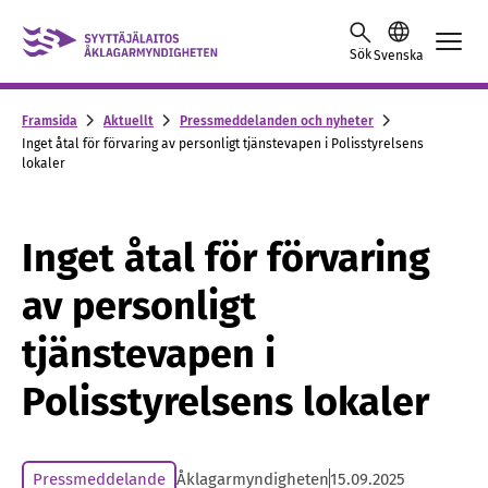
Skip to content -saavutettavuusohje
Sök
Svenska
Framsida
Aktuellt
Pressmeddelanden och nyheter
Inget åtal för förvaring av personligt tjänstevapen i Polisstyrelsens
lokaler
Inget åtal för förvaring
av personligt
tjänstevapen i
Polisstyrelsens lokaler
Pressmeddelande
Åklagarmyndigheten
15.09.2025