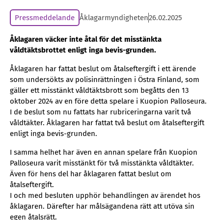
Pressmeddelande
Åklagarmyndigheten
26.02.2025
Åklagaren väcker inte åtal för det misstänkta
våldtäktsbrottet enligt inga bevis-grunden.
Åklagaren har fattat beslut om åtalseftergift i ett ärende
som undersökts av polisinrättningen i Östra Finland, som
gäller ett misstänkt våldtäktsbrott som begåtts den 13
oktober 2024 av en före detta spelare i Kuopion Palloseura.
I de beslut som nu fattats har rubriceringarna varit två
våldtäkter. Åklagaren har fattat två beslut om åtalseftergift
enligt inga bevis-grunden.
I samma helhet har även en annan spelare från Kuopion
Palloseura varit misstänkt för två misstänkta våldtäkter.
Även för hens del har åklagaren fattat beslut om
åtalseftergift.
I och med besluten upphör behandlingen av ärendet hos
åklagaren. Därefter har målsägandena rätt att utöva sin
egen åtalsrätt.