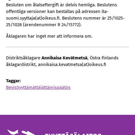
Besluten om åtalseftergift är delvis hemliga. Beslutens
offentliga versioner kan beställas på adressen ita-
suomi.syyttaja(at)oikeus.fi. Beslutens nummer är 25/1025-
25/1028 (ärendenummer R 24/15772).
Åklagaren har inget mer att informera om.
Distriktsåklagare
Annikaisa Kevätmetsä
, Östra Finlands
åklagardistrikt, annikaisa.kevatmetsa(at)oikeus.fi
Taggar:
Bevis
Syyttämättäjättämispäätös