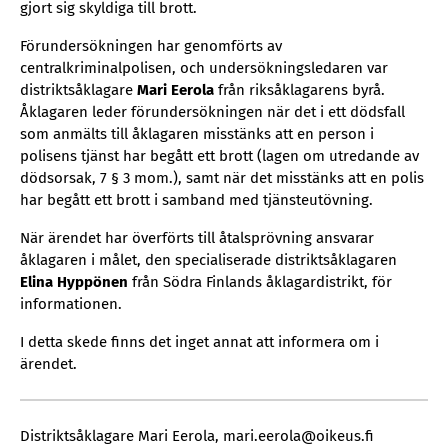
gjort sig skyldiga till brott.
Förundersökningen har genomförts av
centralkriminalpolisen, och undersökningsledaren var
distriktsåklagare
Mari Eerola
från riksåklagarens byrå.
Åklagaren leder förundersökningen när det i ett dödsfall
som anmälts till åklagaren misstänks att en person i
polisens tjänst har begått ett brott (lagen om utredande av
dödsorsak, 7 § 3 mom.), samt när det misstänks att en polis
har begått ett brott i samband med tjänsteutövning.
När ärendet har överförts till åtalsprövning ansvarar
åklagaren i målet, den specialiserade distriktsåklagaren
Elina Hyppönen
från Södra Finlands åklagardistrikt, för
informationen.
I detta skede finns det inget annat att informera om i
ärendet.
Distriktsåklagare Mari Eerola, mari.eerola@oikeus.fi