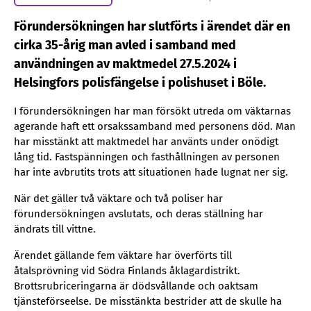
Förundersökningen har slutförts i ärendet där en
cirka 35-årig man avled i samband med
användningen av maktmedel 27.5.2024 i
Helsingfors polisfängelse i polishuset i Böle.
I förundersökningen har man försökt utreda om väktarnas
agerande haft ett orsakssamband med personens död. Man
har misstänkt att maktmedel har använts under onödigt
lång tid. Fastspänningen och fasthållningen av personen
har inte avbrutits trots att situationen hade lugnat ner sig.
När det gäller två väktare och två poliser har
förundersökningen avslutats, och deras ställning har
ändrats till vittne.
Ärendet gällande fem väktare har överförts till
åtalsprövning vid Södra Finlands åklagardistrikt.
Brottsrubriceringarna är dödsvållande och oaktsam
tjänsteförseelse. De misstänkta bestrider att de skulle ha