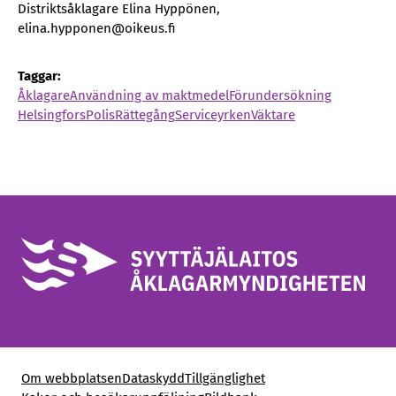
Distriktsåklagare Elina Hyppönen,
elina.hypponen@oikeus.fi
Taggar:
Åklagare
Användning av maktmedel
Förundersökning
Helsingfors
Polis
Rättegång
Serviceyrken
Väktare
Om webbplatsen
Dataskydd
Tillgänglighet