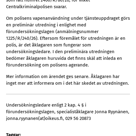
som fått numret 2400/R/86/26, för vilket
Centralkriminalpolisen svarar.
Om polisens vapenanvändning under tjänsteuppdraget görs
en preliminär utredning i enlighet med
förundersökningslagen (anmälningsnummer
1225/R/240/26). Eftersom föremålet för utredningen är en
polis, är det åklagaren som fungerar som
undersökningsledare. I den preliminära utredningen
bedömer åklagaren huruvida det finns skäl att inleda en
förundersökning om polisens agerande.
Mer information om ärendet ges senare. Åklagaren har
inget mer att informera om i det här skedet av utredningen.
Undersökningsledare enligt 2 kap. 4 § i
förundersökningslagen, specialiståklagare Jonna Ryynänen,
jonna.ryynanen(at)oikeus.fi, 029 56 20873
Taggar: