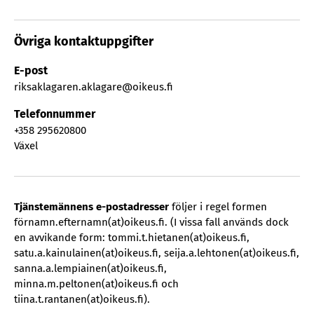
Övriga kontaktuppgifter
E-post
riksaklagaren.aklagare@oikeus.fi
Telefonnummer
+358 295620800
Växel
Tjänstemännens e-postadresser
följer i regel formen
förnamn.efternamn(at)oikeus.fi. (I vissa fall används dock
en avvikande form: tommi.t.hietanen(at)oikeus.fi,
satu.a.kainulainen(at)oikeus.fi, seija.a.lehtonen(at)oikeus.fi,
sanna.a.lempiainen(at)oikeus.fi,
minna.m.peltonen(at)oikeus.fi och
tiina.t.rantanen(at)oikeus.fi).