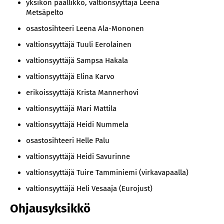
yksikön päällikkö, valtionsyyttäjä Leena
Metsäpelto
osastosihteeri Leena Ala-Mononen
valtionsyyttäjä Tuuli Eerolainen
valtionsyyttäjä Sampsa Hakala
valtionsyyttäjä Elina Karvo
erikoissyyttäjä Krista Mannerhovi
valtionsyyttäjä Mari Mattila
valtionsyyttäjä Heidi Nummela
osastosihteeri Helle Palu
valtionsyyttäjä Heidi Savurinne
valtionsyyttäjä Tuire Tamminiemi (virkavapaalla)
valtionsyyttäjä Heli Vesaaja (Eurojust)
Ohjausyksikkö