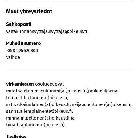
Muut yhteystiedot
Sähköposti
valtakunnansyyttaja.syyttaja@oikeus.fi
Puhelinnumero
+358 295620800
Vaihde
Virkamiesten
osoitteet ovat
muotoa etunimi.sukunimi(at)oikeus.fi (poikkeuksena
tommi.t.hietanen(at)oikeus.fi,
satu.a.kainulainen(at)oikeus.fi, seija.a.lehtonen(at)oikeus.fi,
sanna.a.lempiainen(at)oikeus.fi,
minna.m.peltonen(at)oikeus.fi ja
tiina.t.rantanen(at)oikeus.fi).