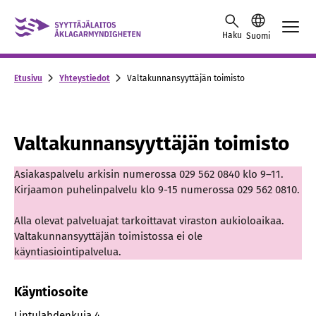
Skip to content -saavutettavuusohje
Haku
Suomi
Etusivu
Yhteystiedot
Valtakunnansyyttäjän toimisto
Valtakunnansyyttäjän toimisto
Asiakaspalvelu arkisin numerossa 029 562 0840 klo 9–11.
Kirjaamon puhelinpalvelu klo 9-15 numerossa 029 562 0810.
Alla olevat palveluajat tarkoittavat viraston aukioloaikaa.
Valtakunnansyyttäjän toimistossa ei ole
käyntiasiointipalvelua.
Käyntiosoite
Lintulahdenkuja 4