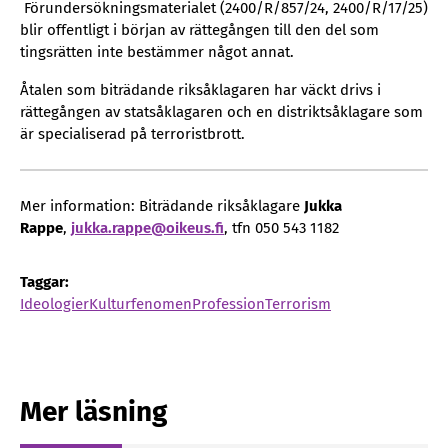
Förundersökningsmaterialet (2400/R/857/24, 2400/R/17/25)
blir offentligt i början av rättegången till den del som
tingsrätten inte bestämmer något annat.
Åtalen som biträdande riksåklagaren har väckt drivs i
rättegången av statsåklagaren och en distriktsåklagare som
är specialiserad på terroristbrott.
Mer information: Biträdande riksåklagare
Jukka
Rappe
,
jukka­­.rappe­­@oikeus­­.fi
, tfn 050 543 1182
Taggar:
Ideologier
Kulturfenomen
Profession
Terrorism
Mer läsning