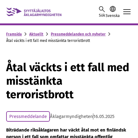
Skip to content -saavutettavuusohje
Sök
Svenska
Framsida
Aktuellt
Pressmeddelanden och nyheter
Åtal väckts i ett fall med misstänkta terroristbrott
Åtal väckts i ett fall med
misstänkta
terroristbrott
Pressmeddelande
Åklagarmyndigheten
16.05.2025
Biträdande riksåklagaren har väckt åtal mot en finländsk
person i ett fall som omfattar misstänkta offentlig