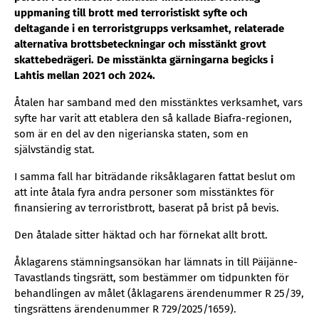
uppmaning till brott med terroristiskt syfte och
deltagande i en terroristgrupps verksamhet, relaterade
alternativa brottsbeteckningar och misstänkt grovt
skattebedrägeri. De misstänkta gärningarna begicks i
Lahtis mellan 2021 och 2024.
Åtalen har samband med den misstänktes verksamhet, vars
syfte har varit att etablera den så kallade Biafra-regionen,
som är en del av den nigerianska staten, som en
självständig stat.
I samma fall har biträdande riksåklagaren fattat beslut om
att inte åtala fyra andra personer som misstänktes för
finansiering av terroristbrott, baserat på brist på bevis.
Den åtalade sitter häktad och har förnekat allt brott.
Åklagarens stämningsansökan har lämnats in till Päijänne-
Tavastlands tingsrätt, som bestämmer om tidpunkten för
behandlingen av målet (åklagarens ärendenummer R 25/39,
tingsrättens ärendenummer R 729/2025/1659).