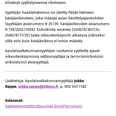
kiistänyt syyllistyneensä rikokseen.
Syyttäjän haastehakemus on jätetty Päijät-Hämeen
käräjäoikeuteen, joka määrää asian käsittelyajankohdan
(syyttäjän asianumero R 25/39, käräjäoikeuden asianumero
R 729/2025/1659). Esitutkinta-aineisto (2400/R/857/24,
2400/R/17/25) tulee oikeudenkäynnin alkaessa julkiseksi
siltä osin kuin käräjäoikeus ei toisin määrää.
Apulaisvaltakunnansyyttäjän nostamia syytteitä ajavat
oikeudenkäynnissä valtionsyyttäjä ja terrorismirikoksiin
erikoistunut aluesyyttäjä.
Lisätietoja: Apulaisvaltakunnansyyttäjä
Jukka
Rappe
,
jukka­­.rappe­­@oikeus­­.fi
, p. 050 543 1182
Asiasanat:
Aatteet
Ammatit
Kulttuuriset ilmiöt
Terrorismi