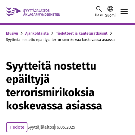
Skip to content -saavutettavuusohje
Haku
Suomi
Etusivu
Ajankohtaista
Tiedotteet ja kanteluratkaisut
Syytteitä nostettu epäiltyjä terrorismirikoksia koskevassa asiassa
Syytteitä nostettu
epäiltyjä
terrorismirikoksia
koskevassa asiassa
Tiedote
Syyttäjälaitos
16.05.2025