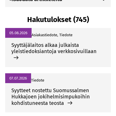
Hakutulokset (745)
05.08.2026
Asiakastiedote, Tiedote
Syyttäjälaitos alkaa julkaista
yleistiedoksiantoja verkkosivuillaan
07.07.2026
Tiedote
Syytteet nostettu Suomussalmen
Hukkajoen jokihelmisimpukoihin
kohdistuneesta teosta