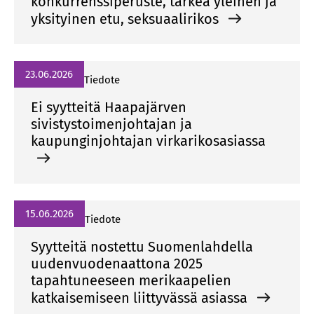
konkurrenssiperuste, tärkeä yleinen ja
yksityinen etu, seksuaalirikos
23.06.2026
Tiedote
Ei syytteitä Haapajärven
sivistystoimenjohtajan ja
kaupunginjohtajan virkarikosasiassa
15.06.2026
Tiedote
Syytteitä nostettu Suomenlahdella
uudenvuodenaattona 2025
tapahtuneeseen merikaapelien
katkaisemiseen liittyvässä asiassa