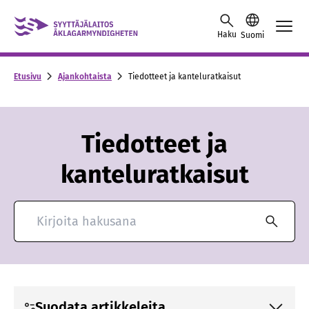
Skip to content -saavutettavuusohje
Haku
Suomi
Etusivu
Ajankohtaista
Tiedotteet ja kanteluratkaisut
Tiedotteet ja
kanteluratkaisut
Hae ajankohtaisia artikkeleita
Suodata artikkeleita