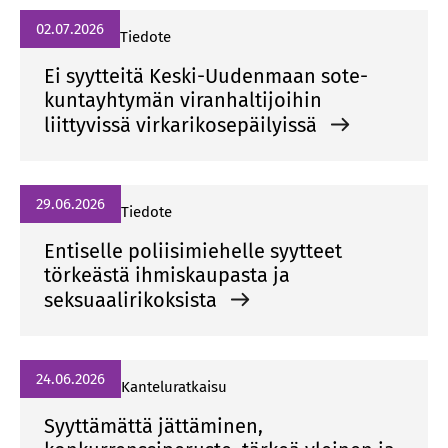
02.07.2026
Tiedote
Ei syytteitä Keski-Uudenmaan sote-
kuntayhtymän viranhaltijoihin
liittyvissä virkarikosepäilyissä
29.06.2026
Tiedote
Entiselle poliisimiehelle syytteet
törkeästä ihmiskaupasta ja
seksuaalirikoksista
24.06.2026
Kanteluratkaisu
Syyttämättä jättäminen,