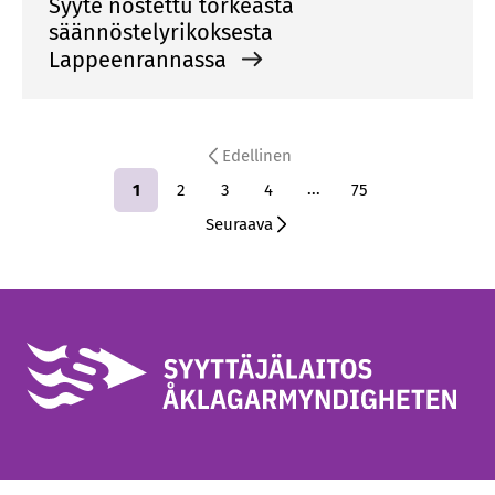
Syyte nostettu törkeästä
säännöstelyrikoksesta
Lappeenrannassa
Edellinen
...
1
2
3
4
75
Seuraava