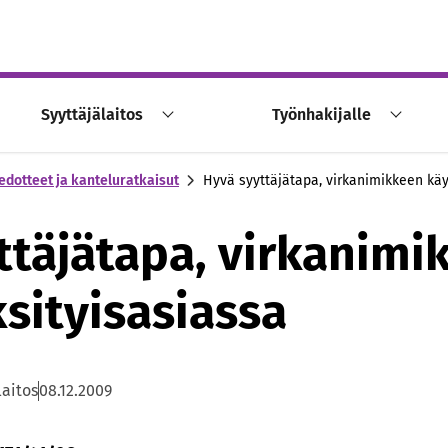
Syyttäjälaitos
Työnhakijalle
edotteet ja kanteluratkaisut
Hyvä syyttäjätapa, virkanimikkeen käy
ttäjätapa, virkanimi
ksityisasiassa
laitos
08.12.2009