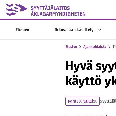
Skip to content -saavutettavuusohje
Etusivu
Rikosasian käsittely
Etusivu
Ajankohtaista
Ti
Hyvä syy
käyttö y
Kanteluratkaisu
Syyttäjä