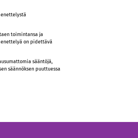
menettelystä
taen toimintansa ja
menettelyä on pidettävä
 lausumattomia sääntöjä,
aisen säännöksen puuttuessa