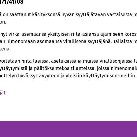
 171/41/08
 on saattanut käsityksensä hyvän syyttäjätavan vastaisesta 
on.
nyt virka-asemaansa yksityisen riita-asiansa ajamiseen koros
an nimenomaan asemaansa virallisena syyttäjänä. Tällaista 
sena.
koitetaan niitä laeissa, asetuksissa ja muissa virallisohjeissa
äyttäytymistä ja päätöksentekoa tilanteissa, joissa nimenom
ettelyn hyväksyttävyyteen ja yleisiin käyttäytymisnormeihin.
jät