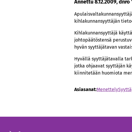
Annettu 8.12.2009, dnro
Apulaisvaltakunnansyyttäjä
kihlakunnansyyttäjän tieto
Kihlakunnansyyttäjä käyttä
johtopäätöstensä perustuv
hyvän syyttäjätavan vastai
Hyvällä syyttäjätavalla tar
jotka ohjaavat syyttäjän k
kiinnitetään huomiota men
Asiasanat:
Menettely
Syyttä