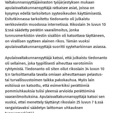
Valtakunnansyyttäjäviraston työjärjestyksen mukaan
apulaisvaltakunnansyyttäjä ratkaisee asiat, joissa on
kysymys edellä tarkoitetun syyteoikeuden käyttämisestä.
Esitutkinnassa tarkoitettu tiedonanto oli julkaistu
verkkoviestin muodossa internetissä. Rikoslain 34 luvun 10
§:ssä säädetty perätön vaarailmoitus, jonka
tunnusmerkistön viestin sisällön oli katsottava täyttäneen,
on virallisen syytteen alainen rikos. Tämän vuoksi
apulaisvaltakunnansyyttäjä suoritti syyteharkinnan asiassa.
Apulaisvaltakunnansyyttäjä katsoi, että julkaistu tiedonanto
oli sellainen, joka tyypillisesti aiheuttaa varotoimiin
ryhtymistä. Tiedonanto oli siten ollut rikoslain 34 luvun 10
§:n tarkoittamalla tavalla omiaan aiheuttamaan pelastus-
tai turvallisuustoimen taikka pakokauhua. Myös lain
esitöissä on katsottu, että esimerkiksi perättömiä
pommiuhkauksia tulisi yleensä arvioida perättöminä
vaaranilmoituksina. Apulaisvaltakunnansyyttäjä katsoi sen
vuoksi, ettei menettely täyttänyt rikoslain 25 luvun 7 §.ssä
rangaistavaksi säädetyn laittoman uhkauksen