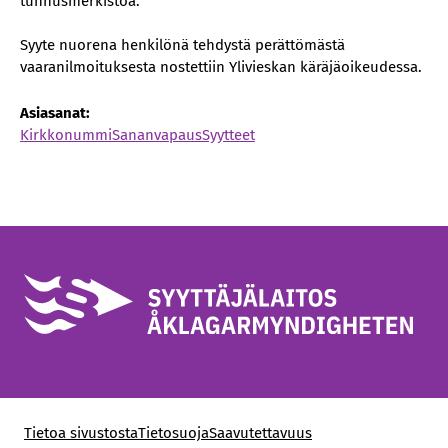
tunnusmerkistöä.
Syyte nuorena henkilönä tehdystä perättömästä
vaaranilmoituksesta nostettiin Ylivieskan käräjäoikeudessa.
Asiasanat:
Kirkkonummi
Sananvapaus
Syytteet
Tietoa sivustosta
Tietosuoja
Saavutettavuus