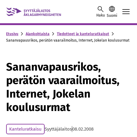
Skip to content -saavutettavuusohje
Haku
Suomi
Etusivu
Ajankohtaista
Tiedotteet ja kanteluratkaisut
Sananvapausrikos, perätön vaarailmoitus, Internet, Jokelan koulusurmat
Sananvapausrikos,
perätön vaarailmoitus,
Internet, Jokelan
koulusurmat
Kanteluratkaisu
Syyttäjälaitos
08.02.2008