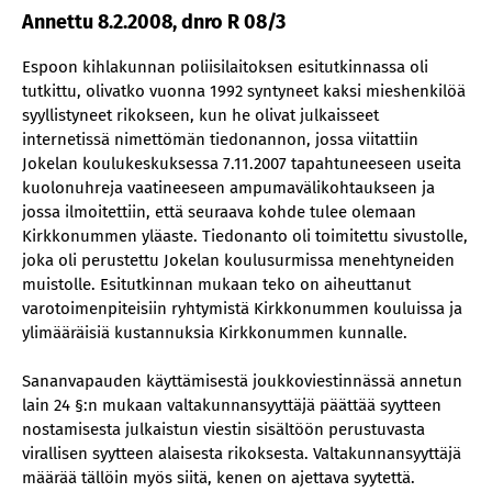
Annettu 8.2.2008, dnro R 08/3
Espoon kihlakunnan poliisilaitoksen esitutkinnassa oli
tutkittu, olivatko vuonna 1992 syntyneet kaksi mieshenkilöä
syyllistyneet rikokseen, kun he olivat julkaisseet
internetissä nimettömän tiedonannon, jossa viitattiin
Jokelan koulukeskuksessa 7.11.2007 tapahtuneeseen useita
kuolonuhreja vaatineeseen ampumavälikohtaukseen ja
jossa ilmoitettiin, että seuraava kohde tulee olemaan
Kirkkonummen yläaste. Tiedonanto oli toimitettu sivustolle,
joka oli perustettu Jokelan koulusurmissa menehtyneiden
muistolle. Esitutkinnan mukaan teko on aiheuttanut
varotoimenpiteisiin ryhtymistä Kirkkonummen kouluissa ja
ylimääräisiä kustannuksia Kirkkonummen kunnalle.
Sananvapauden käyttämisestä joukkoviestinnässä annetun
lain 24 §:n mukaan valtakunnansyyttäjä päättää syytteen
nostamisesta julkaistun viestin sisältöön perustuvasta
virallisen syytteen alaisesta rikoksesta. Valtakunnansyyttäjä
määrää tällöin myös siitä, kenen on ajettava syytettä.