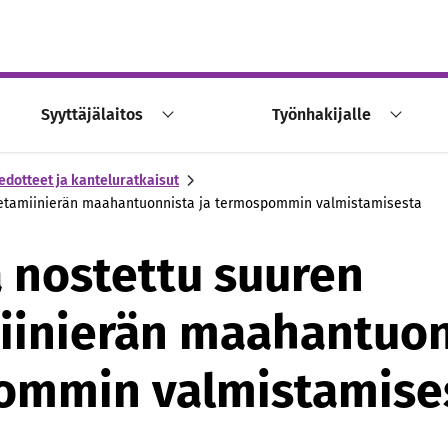
Syyttäjälaitos
Työnhakijalle
edotteet ja kanteluratkaisut
fetamiinierän maahantuonnista ja termospommin valmistamisesta
ä nostettu suuren
inierän maahantuon
ommin valmistamise