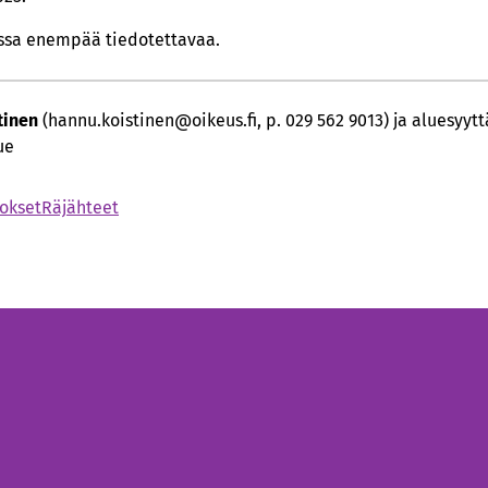
essa enempää tiedotettavaa.
tinen
(hannu.koistinen@oikeus.fi, p. 029 562 9013) ja aluesyyt
ue
okset
Räjähteet