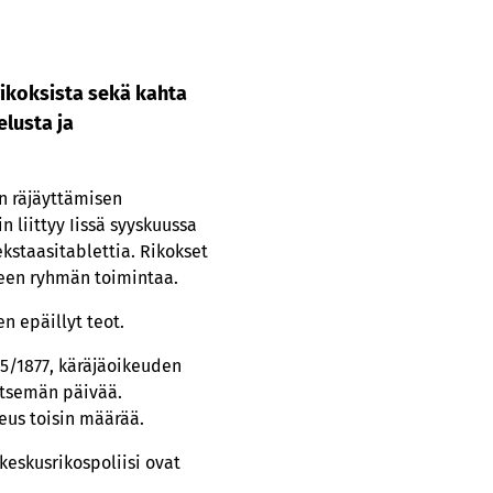
rikoksista sekä kahta
lusta ja
n räjäyttämisen
liittyy Iissä syyskuussa
ekstaasitablettia. Rikokset
neen ryhmän toimintaa.
n epäillyt teot.
5/1877, käräjäoikeuden
itsemän päivää.
keus toisin määrää.
 keskusrikospoliisi ovat