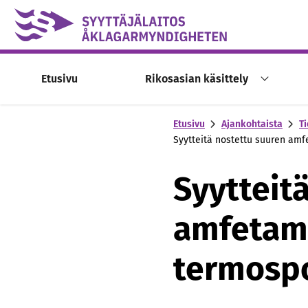
Skip to content -saavutettavuusohje
Etusivu
Rikosasian käsittely
Etusivu
Ajankohtaista
Ti
Syytteitä nostettu suuren am
Syytteit
amfetami
termosp