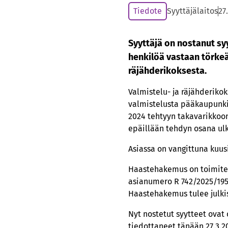
Tiedote
Syyttäjälaitos
27
Syyttäjä on nostanut sy
henkilöä vastaan törkeä
räjähderikoksesta.
Valmistelu- ja räjähderiko
valmistelusta pääkaupunkis
2024 tehtyyn takavarikkoon,
epäillään tehdyn osana ul
Asiassa on vangittuna kuus
Haastehakemus on toimitet
asianumero R 742/2025/1950
Haastehakemus tulee julkise
Nyt nostetut syytteet ovat 
tiedottaneet tänään 27.3.2