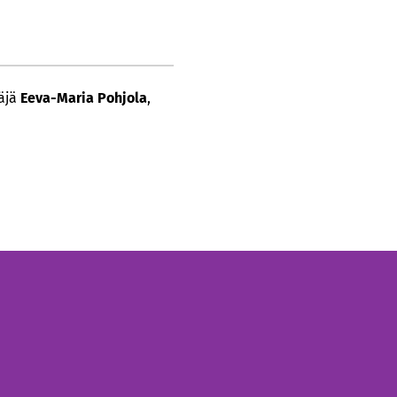
täjä
Eeva-Maria Pohjola
,