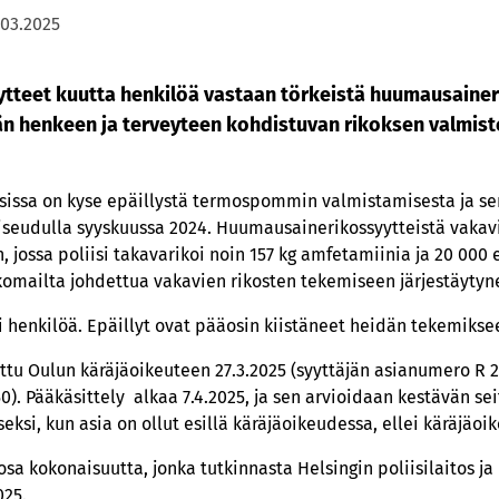
.03.2025
ytteet kuutta henkilöä vastaan törkeistä huumausaine
n henkeen ja terveyteen kohdistuvan rikoksen valmiste
ksissa on kyse epäillystä termospommin valmistamisesta ja se
eudulla syyskuussa 2024. Huumausainerikossyytteistä vakavin 
 jossa poliisi takavarikoi noin 157 kg amfetamiinia ja 20 000 
komailta johdettua vakavien rikosten tekemiseen järjestäyty
i henkilöä. Epäillyt ovat pääosin kiistäneet heidän tekemiksee
tu Oulun käräjäoikeuteen 27.3.2025 (syyttäjän asianumero R 2
). Pääkäsittely alkaa 7.4.2025, ja sen arvioidaan kestävän se
ksi, kun asia on ollut esillä käräjäoikeudessa, ellei käräjäoi
osa kokonaisuutta, jonka tutkinnasta Helsingin poliisilaitos ja
025.